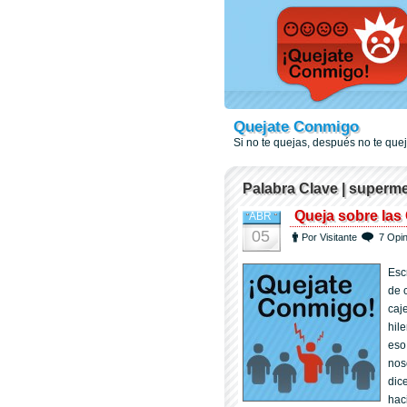
Quejate Conmigo
Si no te quejas, después no te qu
Palabra Clave | superm
Queja sobre las
ABR
05
Por Visitante
7 Opi
Esc
de 
caj
hil
eso
nos
dic
hac