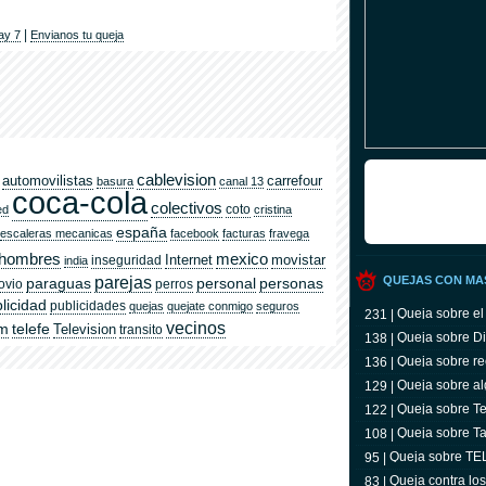
|
ay 7
Envianos tu queja
cablevision
automovilistas
carrefour
basura
canal 13
coca-cola
colectivos
coto
ed
cristina
españa
escaleras mecanicas
facebook
facturas
fravega
hombres
mexico
Internet
movistar
inseguridad
india
parejas
QUEJAS CON MA
paraguas
personal
personas
ovio
perros
licidad
publicidades
quejas
quejate conmigo
seguros
Queja sobre el
231 |
vecinos
om
telefe
Television
transito
Queja sobre Di
138 |
Queja sobre re
136 |
Queja sobre al
129 |
Queja sobre Tel
122 |
televidente
Queja sobre Ta
108 |
Queja sobre T
95 |
Queja contra lo
83 |