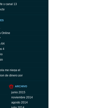
fe y canal 13
ectv
TES
a
a Online
V
a 64
ms 4
io
ajo
ola me niega el
ion de dinero por
ARCHIVO
junio 2015
noviembre 2014
agosto 2014
julio 2014