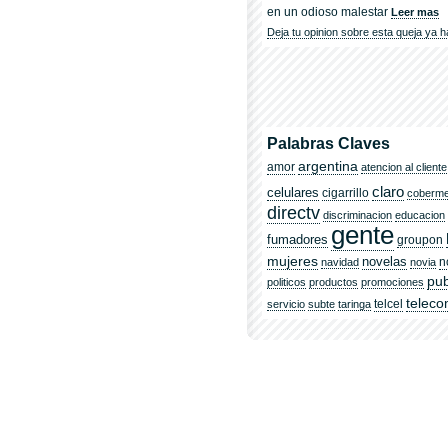
en un odioso malestar
Leer mas
Deja tu opinion sobre esta queja ya h
Palabras Claves
argentina
amor
atencion al cliente
claro
celulares
cigarrillo
coberm
directv
discriminacion
educacion
gente
fumadores
groupon
mujeres
novelas
n
navidad
novia
pub
politicos
productos
promociones
telec
telcel
servicio
subte
taringa