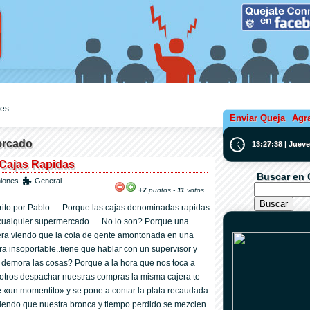
ejes…
Enviar Queja
Agr
ercado
13:27:39 | Juev
 Cajas Rapidas
Buscar en 
niones
General
+7
puntos -
11
votos
rito por Pablo … Porque las cajas denominadas rapidas
cualquier supermercado … No lo son? Porque una
era viendo que la cola de gente amontonada en una
era insoportable..tiene que hablar con un supervisor y
 demora las cosas? Porque a la hora que nos toca a
otros despachar nuestras compras la misma cajera te
e «un momentito» y se pone a contar la plata recaudada
iendo que nuestra bronca y tiempo perdido se mezclen