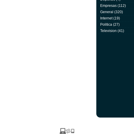
Empresas
(112)
General
(320)
Internet
(19)
Politica
(27)
Television
(41)