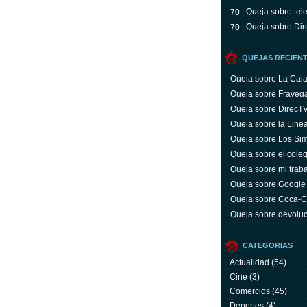
Queja sobre tele
70 |
Queja sobre Dir
70 |
QUEJAS RECIEN
Queja sobre La Caj
Queja sobre Fraveg
Queja sobre DirecT
Queja sobre la Line
Queja sobre Los Si
Queja sobre el coleg
Queja sobre mi trab
Queja sobre Google
Queja sobre Coca-C
servicio y facturas
Queja sobre devoluc
aparato defectuoso
CATEGORIAS
Actualidad
(54)
Cine
(3)
Comercios
(45)
Deportes
(4)