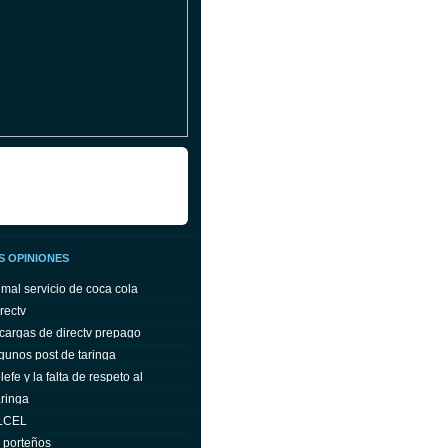
S OPINIONES
 mal servicio de coca cola
rectv
cargas de directv prepago
gunos post de taringa
efe y la falta de respeto al
ringa
ELCEL
s porteños