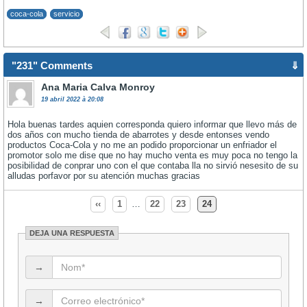
coca-cola
servicio
"231" Comments
⇓
Ana Maria Calva Monroy
19 abril 2022 à 20:08
Hola buenas tardes aquien corresponda quiero informar que llevo más de
dos años con mucho tienda de abarrotes y desde entonses vendo
productos Coca-Cola y no me an podido proporcionar un enfriador el
promotor solo me dise que no hay mucho venta es muy poca no tengo la
posibilidad de conprar uno con el que contaba lla no sirvió nesesito de su
alludas porfavor por su atención muchas gracias
‹‹
1
…
22
23
24
DEJA UNA RESPUESTA
→
→