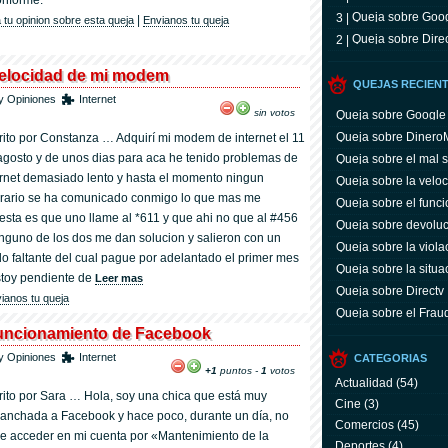
onforme.
Ole
Queja sobre Goo
3 |
|
 tu opinion sobre esta queja
Envianos tu queja
Queja sobre Dire
2 |
velocidad de mi modem
QUEJAS RECIENT
y Opiniones
Internet
sin votos
Queja sobre Google
Queja sobre Dinero
rito por Constanza … Adquirí mi modem de internet el 11
agosto y de unos dias para aca he tenido problemas de
Queja sobre el mal s
ernet demasiado lento y hasta el momento ningun
Queja sobre la vel
rario se ha comunicado conmigo lo que mas me
Queja sobre el func
Facebook
esta es que uno llame al *611 y que ahi no que al #456
Queja sobre devoluc
inguno de los dos me dan solucion y salieron con un
Groupon
Queja sobre la viola
do faltante del cual pague por adelantado el primer mes
Queja sobre la situ
stoy pendiente de
Leer mas
Queja sobre Directv
ianos tu queja
Queja sobre el Fra
funcionamiento de Facebook
y Opiniones
Internet
CATEGORIAS
+1
puntos -
1
votos
Actualidad
(54)
rito por Sara … Hola, soy una chica que está muy
Cine
(3)
anchada a Facebook y hace poco, durante un día, no
Comercios
(45)
e acceder en mi cuenta por «Mantenimiento de la
Deportes
(4)