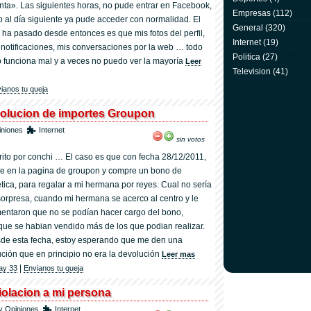
nta». Las siguientes horas, no pude entrar en Facebook,
Empresas
(112)
o al día siguiente ya pude acceder con normalidad. El
General
(320)
 ha pasado desde entonces es que mis fotos del perfil,
Internet
(19)
 notificaciones, mis conversaciones por la web … todo
Politica
(27)
o funciona mal y a veces no puedo ver la mayoría
Leer
Television
(41)
ianos tu queja
olucion de importes Groupon
iniones
Internet
sin votos
rito por conchi … El caso es que con fecha 28/12/2011,
re en la pagina de groupon y compre un bono de
etica, para regalar a mi hermana por reyes. Cual no sería
sorpresa, cuando mi hermana se acerco al centro y le
entaron que no se podían hacer cargo del bono,
que se habian vendido más de los que podian realizar.
de esta fecha, estoy esperando que me den una
ución que en principio no era la devolución
Leer mas
|
hay 33
Envianos tu queja
iolacion a mi persona
y Opiniones
Internet