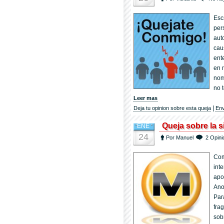
Esc
per
aut
cau
ent
en 
nom
no 
Leer mas
|
Deja tu opinion sobre esta queja
Env
Queja sobre la 
ENE
24
Por Manuel
2 Opini
Com
int
apo
Ano
Par
fra
sobr