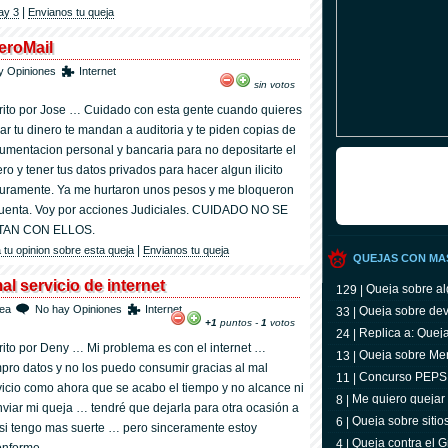
|
ay 3
Envianos tu queja
eroMail
y Opiniones
Internet
sin votos
rito por Jose … Cuidado con esta gente cuando quieres
irar tu dinero te mandan a auditoria y te piden copias de
umentacion personal y bancaria para no depositarte el
ro y tener tus datos privados para hacer algun ilicito
uramente. Ya me hurtaron unos pesos y me bloqueron
cuenta. Voy por acciones Judiciales. CUIDADO NO SE
TAN CON ELLOS.
|
 tu opinion sobre esta queja
Envianos tu queja
QUEJAS CON MAS
al servicio de internet
Queja sobre al
129 |
rea
No hay Opiniones
Internet
Queja sobre dev
33 |
+1
puntos -
1
votos
Groupon
Replica a: Quej
24 |
taringa
rito por Deny … Mi problema es con el internet …
Queja sobre Me
13 |
pro datos y no los puedo consumir gracias al mal
Concurso PEPSI
11 |
vicio como ahora que se acabo el tiempo y no alcance ni
Me quiero quejar
8 |
nviar mi queja … tendré que dejarla para otra ocasión a
en internet
Queja sobre sitios
6 |
 si tengo mas suerte … pero sinceramente estoy
Queja contra el G
4 |