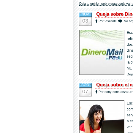
Deja tu opinion sobre esta queja ya h
Queja sobre Din
NOV
03
Por Visitante
No ha
Esc
ret
doc
dine
seg
la 
ME
Deja
Queja sobre el m
AGO
07
Por deny constanza ur
Esc
com
ser
a e
ver