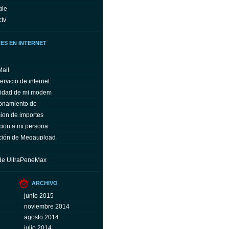
gle
ctv
ES EN INTERNET
Mail
ervicio de internet
ocidad de mi modem
ionamiento de
ion de importes
cion a mi persona
ación de Megaupload
ude UltraPeneMax
ARCHIVO
junio 2015
noviembre 2014
agosto 2014
julio 2014