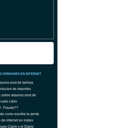
 OPINIONES EN INTERNET
gunos post de taringa
olucion de importes
a sobre algunos post de
rcado Libre
 : Fraude??
 de como escribe la gente
 de internet en ingles
rupo Clarin y el Diario