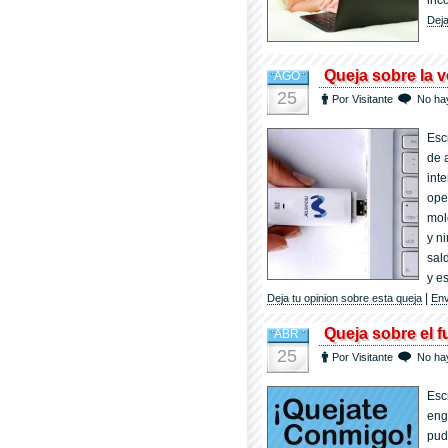
inc
Deja
Queja sobre la 
AGO
25
Por Visitante
No ha
Esc
de 
int
ope
mol
y n
sal
y e
|
Deja tu opinion sobre esta queja
Env
Queja sobre el 
ABR
25
Por Visitante
No ha
Esc
eng
pud