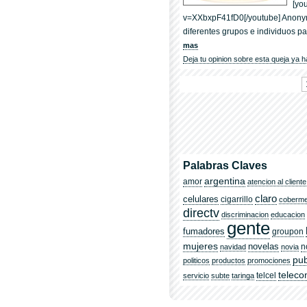
[yo
v=XXbxpF41fD0[/youtube] Anonym
diferentes grupos e individuos p
mas
Deja tu opinion sobre esta queja ya h
Palabras Claves
argentina
amor
atencion al cliente
claro
celulares
cigarrillo
coberm
directv
discriminacion
educacion
gente
fumadores
groupon
mujeres
novelas
n
navidad
novia
pub
politicos
productos
promociones
telec
telcel
servicio
subte
taringa