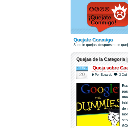
Quejate Conmigo
Si no te quejas, después no te qu
Quejas de la Categoria |
Queja sobre Go
JUN
20
Por Eduardo
3 Opi
Esc
par
una
inú
de 
mom
ser
GO