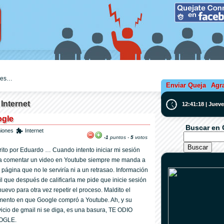
ejes…
Enviar Queja
Agr
 Internet
12:41:19 | Juev
ogle
Buscar en 
niones
Internet
-1
puntos -
5
votos
rito por Eduardo … Cuando intento iniciar mi sesión
a comentar un video en Youtube siempre me manda a
 página que no le serviría ni a un retrasao. Información
til que después de calificarla me pide que inicie sesión
nuevo para otra vez repetir el proceso. Maldito el
ento en que Google compró a Youtube. Ah, y su
vicio de gmail ni se diga, es una basura, TE ODIO
OGLE.