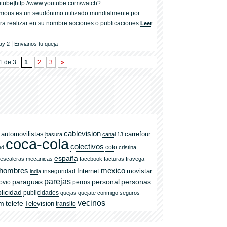
utube]http://www.youtube.com/watch?
ous es un seudónimo utilizado mundialmente por
ara realizar en su nombre acciones o publicaciones
Leer
|
ay 2
Envianos tu queja
1 de 3
1
2
3
»
cablevision
automovilistas
carrefour
basura
canal 13
coca-cola
colectivos
coto
ed
cristina
españa
escaleras mecanicas
facebook
facturas
fravega
hombres
mexico
Internet
movistar
inseguridad
india
parejas
paraguas
personal
personas
ovio
perros
licidad
publicidades
quejas
quejate conmigo
seguros
vecinos
om
telefe
Television
transito