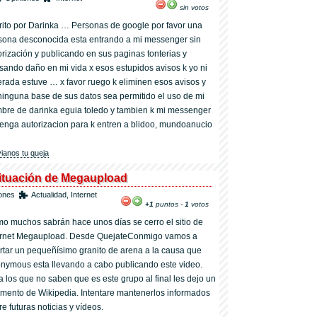
sin votos
rito por Darinka … Personas de google por favor una
sona desconocida esta entrando a mi messenger sin
orización y publicando en sus paginas tonterias y
sando daño en mi vida x esos estupidos avisos k yo ni
erada estuve … x favor ruego k eliminen esos avisos y
ninguna base de sus datos sea permitido el uso de mi
bre de darinka eguia toledo y tambien k mi messenger
tenga autorizacion para k entren a blidoo, mundoanucio
ianos tu queja
situación de Megaupload
ones
Actualidad
,
Internet
+1
puntos -
1
votos
o muchos sabrán hace unos días se cerro el sitio de
ernet Megaupload. Desde QuejateConmigo vamos a
rtar un pequeñísimo granito de arena a la causa que
nymous esta llevando a cabo publicando este video.
a los que no saben que es este grupo al final les dejo un
gmento de Wikipedia. Intentare mantenerlos informados
e futuras noticias y vídeos.