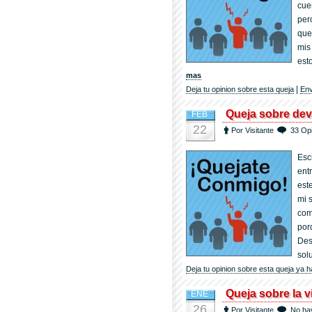
cue
per
que
mis
est
mas
|
Deja tu opinion sobre esta queja
Env
Queja sobre dev
FEB
22
Por Visitante
33 Op
Esc
ent
est
mi 
com
por
Des
sol
Deja tu opinion sobre esta queja ya 
Queja sobre la v
ENE
26
Por Visitante
No ha