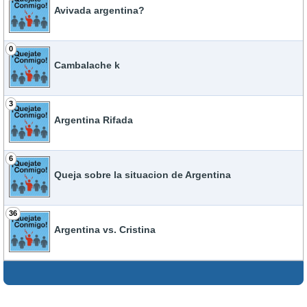
Avivada argentina?
0
Cambalache k
3
Argentina Rifada
6
Queja sobre la situacion de Argentina
36
Argentina vs. Cristina