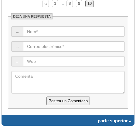
‹‹
1
…
8
9
10
DEJA UNA RESPUESTA
→
→
→
parte superior