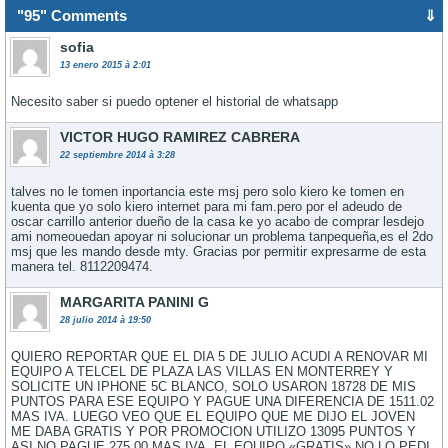
"95" Comments
⇓
sofia
13 enero 2015 à 2:01
Necesito saber si puedo optener el historial de whatsapp
VICTOR HUGO RAMIREZ CABRERA
22 septiembre 2014 à 3:28
talves no le tomen inportancia este msj pero solo kiero ke tomen en
kuenta que yo solo kiero internet para mi fam.pero por el adeudo de
oscar carrillo anterior dueño de la casa ke yo acabo de comprar lesdejo
ami nomeouedan apoyar ni solucionar un problema tanpequeña,es el 2do
msj que les mando desde mty. Gracias por permitir expresarme de esta
manera tel. 8112209474.
MARGARITA PANINI G
28 julio 2014 à 19:50
QUIERO REPORTAR QUE EL DIA 5 DE JULIO ACUDI A RENOVAR MI
EQUIPO A TELCEL DE PLAZA LAS VILLAS EN MONTERREY Y
SOLICITE UN IPHONE 5C BLANCO, SOLO USARON 18728 DE MIS
PUNTOS PARA ESE EQUIPO Y PAGUE UNA DIFERENCIA DE 1511.02
MAS IVA. LUEGO VEO QUE EL EQUIPO QUE ME DIJO EL JOVEN
ME DABA GRATIS Y POR PROMOCION UTILIZO 13095 PUNTOS Y
ASI NO PAGUE 275.00 MAS IVA. EL EQUIPO «GRATIS» NO LO PEDI.