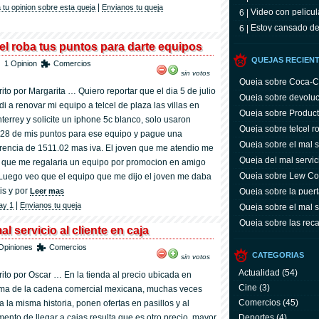
|
 tu opinion sobre esta queja
Envianos tu queja
Video con pelicu
6 |
Estoy cansado de
6 |
el roba tus puntos para darte equipos
QUEJAS RECIEN
1 Opinion
Comercios
sin votos
Queja sobre Coca-C
rito por Margarita … Quiero reportar que el dia 5 de julio
servicio y facturas
Queja sobre devoluc
di a renovar mi equipo a telcel de plaza las villas en
aparato defectuoso
Queja sobre Product
terrey y solicite un iphone 5c blanco, solo usaron
cambio
Queja sobre telcel r
28 de mis puntos para ese equipo y pague una
darte equipos
Queja sobre el mal se
erencia de 1511.02 mas iva. El joven que me atendio me
caja
Queja del mal servic
o que me regalaria un equipo por promocion en amigo
Queja sobre Lew C
. Luego veo que el equipo que me dijo el joven me daba
is y por
Leer mas
Queja sobre la puer
coto
|
ay 1
Envianos tu queja
Queja sobre el mal s
Queja sobre las rec
l servicio al cliente en caja
DirecTV
Opiniones
Comercios
CATEGORIAS
sin votos
Actualidad
(54)
rito por Oscar … En la tienda al precio ubicada en
Cine
(3)
ma de la cadena comercial mexicana, muchas veces
Comercios
(45)
a la misma historia, ponen ofertas en pasillos y al
ento de llegar a cajas resulta que es otro precio, mayor
Deportes
(4)