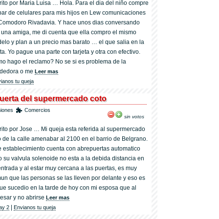
rito por Maria Luisa … Hola. Para el dia del niño compre
par de celulares para mis hijos en Lew comunicaciones
Comodoro Rivadavia. Y hace unos dias conversando
 una amiga, me di cuenta que ella compro el mismo
elo y plan a un precio mas barato … el que salia en la
ta. Yo pague una parte con tarjeta y otra con efectivo.
o hago el reclamo? No se si es problema de la
dedora o me
Leer mas
ianos tu queja
puerta del supermercado coto
niones
Comercios
sin votos
rito por Jose … Mi queja esta referida al supermercado
o de la calle amenabar al 2100 en el barrio de Belgrano.
e establecimiento cuenta con abrepuertas automatico
o su valvula solenoide no esta a la debida distancia en
entrada y al estar muy cercana a las puertas, es muy
un que las personas se las lleven por delante y eso es
que sucedio en la tarde de hoy con mi esposa que al
resar y no abrirse
Leer mas
|
ay 2
Envianos tu queja