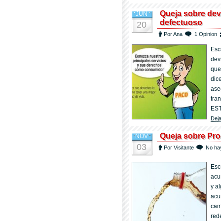
Queja sobre dev
JUN
defectuoso
20
Por Ana
1 Opinion
Esc
dev
que
dic
ase
tra
ES
Deja
Queja sobre Pro
NOV
03
Por Visitante
No ha
Esc
acu
y a
acu
cam
red