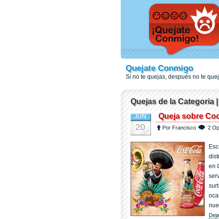
Quejate Conmigo
Si no te quejas, después no te qu
Quejas de la Categoria 
Queja sobre Coca
JUN
20
Por Francisco
2 Op
Esc
dis
en 
ser
sur
oca
nue
Deja