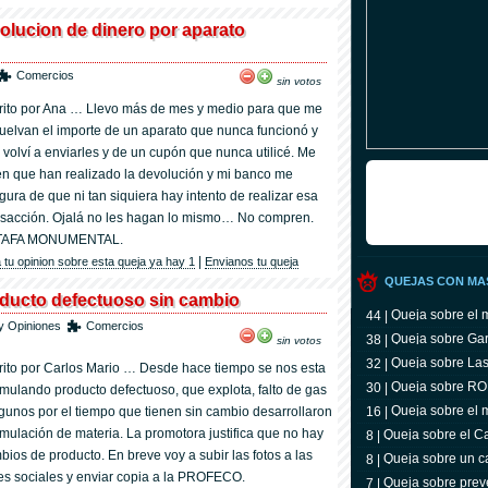
olucion de dinero por aparato
Comercios
sin votos
rito por Ana … Llevo más de mes y medio para que me
uelvan el importe de un aparato que nunca funcionó y
 volví a enviarles y de un cupón que nunca utilicé. Me
en que han realizado la devolución y mi banco me
gura de que ni tan siquiera hay intento de realizar esa
nsacción. Ojalá no les hagan lo mismo… No compren.
TAFA MONUMENTAL.
|
 tu opinion sobre esta queja ya hay 1
Envianos tu queja
QUEJAS CON MA
ducto defectuoso sin cambio
Queja sobre el 
44 |
y Opiniones
Comercios
Queja sobre Gar
38 |
sin votos
confianza?
Queja sobre Las
32 |
rito por Carlos Mario … Desde hace tiempo se nos esta
Queja sobre R
30 |
mulando producto defectuoso, que explota, falto de gas
Queja sobre el 
lgunos por el tiempo que tienen sin cambio desarrollaron
16 |
mulación de materia. La promotora justifica que no hay
Queja sobre el Ca
8 |
bios de producto. En breve voy a subir las fotos a las
Queja sobre un c
8 |
es sociales y enviar copia a la PROFECO.
Queja sobre preve
7 |