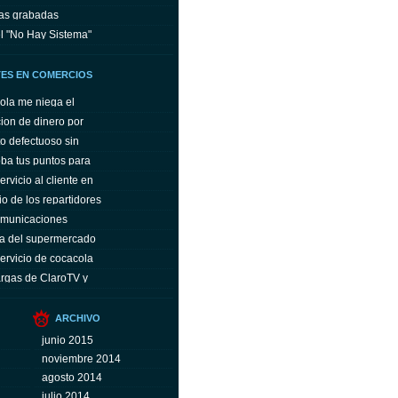
las grabadas
l "No Hay Sistema"
TES EN COMERCIOS
ola me niega el
ion de dinero por
o defectuoso sin
oba tus puntos para
rvicio al cliente en
io de los repartidores
omunicaciones
ta del supermercado
ervicio de cocacola
argas de ClaroTV y
ARCHIVO
junio 2015
noviembre 2014
agosto 2014
julio 2014