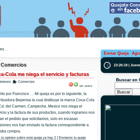
ejes…
Enviar Queja
Agr
| Comercios
23:26:18 | Juev
-Cola me niega el servicio y facturas
Buscar en 
iniones
Comercios
sin votos
rito por Francisco … Mi queja es por lo siguiente, la
tribuidora Bepensa la cual distibuye la marca Coca-Cola
Cd. del Carmen, Campeche, Mexico nos niega el
vicio y la factura de sus productos, cuando logramos nos
tan el pedido que solicitamos, solo en escasas
siones nos han enviado la factura correspondiente a
stra compra.
|
 tu opinion sobre esta queja ya hay 2
Envianos tu queja