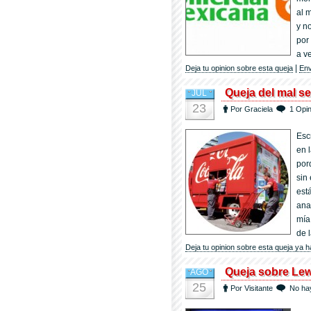
al 
y n
por 
a v
|
Deja tu opinion sobre esta queja
Env
Queja del mal se
JUL
23
Por Graciela
1 Opin
Esc
en 
por
sin
est
ana
mía
de 
Deja tu opinion sobre esta queja ya h
Queja sobre Le
AGO
25
Por Visitante
No ha