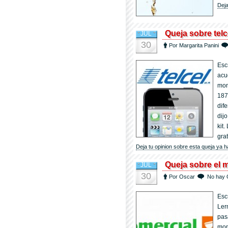
Deja
Queja sobre telc
JUL
30
Por Margarita Panini
Esc
acu
mon
187
dif
dij
kit
grat
Deja tu opinion sobre esta queja ya h
Queja sobre el ma
JUL
30
Por Oscar
No hay 
Esc
Ler
pas
mom