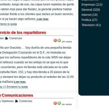
mostrado, luego de eso, las cajas lucen repletas de gente
Empresas
(112)
o abren mas para dar fluidez, la gerente prefiere hablar
General
(320)
celular frente a los clientes que darles un buen servicio,
Internet
(19)
er si ya hacen algo señores,
Leer mas
Politica
(27)
ianos tu queja
Television
(41)
rvicio de los repartidores
ion
Comercios
sin votos
rito por Graciela … Soy dueña de una pequeña tienda
la Delegación Coyoacán en el D.F., mi molestia es
que los señores repartidores de la ruta 3005 me dejan
 el refresco cuando se les antoja no se que es lo que
á ocurriendo, pero mi tienda está ubicada en la calle
cahuita Núm. 152, y hay otra tienda a 20 pasos de la
 y siempre les dejan su producto al rededor de las 11:00
la mañana
Leer mas
|
ay 1
Envianos tu queja
w Comunicaciones
y Opiniones
Comercios
sin votos