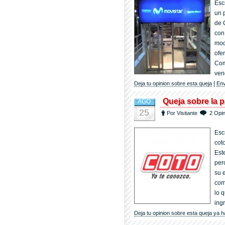
Esc
un 
de 
con
mod
ofer
Com
ven
|
Deja tu opinion sobre esta queja
Env
Queja sobre la 
AGO
25
Por Visitante
2 Opi
Esc
cot
Est
per
su 
com
lo 
ing
Deja tu opinion sobre esta queja ya h