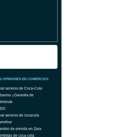
S OPINIONES EN COMERCIOS
mal servicio de Coca-Cola
barino ¿Garantia de
tminute
ODO
mal servicio de cocacola
rrefour
ambio de prenda en Zara
ntistas de coca cola