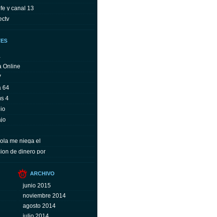
fe y canal 13
ectv
TES
a
a Online
V
a 64
ms 4
io
ajo
ola me niega el
ion de dinero por
ARCHIVO
junio 2015
noviembre 2014
agosto 2014
julio 2014