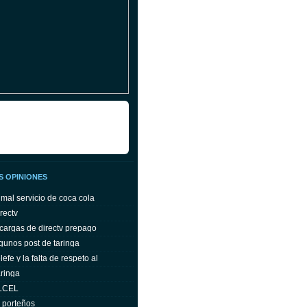
S OPINIONES
 mal servicio de coca cola
rectv
cargas de directv prepago
gunos post de taringa
efe y la falta de respeto al
ringa
ELCEL
s porteños