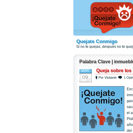
Quejate Conmigo
Si no te quejas, después no te qu
Palabra Clave | inmuebl
Queja sobre los
MAR
09
Por Visitante
1 Opin
Esc
inm
gas
sac
el 
Pla
año
del