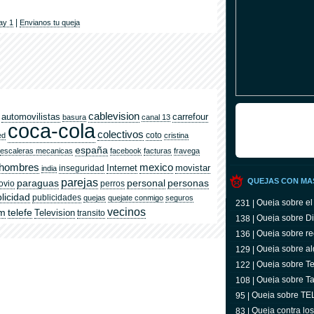
|
ay 1
Envianos tu queja
cablevision
automovilistas
carrefour
basura
canal 13
coca-cola
colectivos
coto
ed
cristina
españa
escaleras mecanicas
facebook
facturas
fravega
hombres
mexico
Internet
movistar
inseguridad
india
parejas
QUEJAS CON MA
paraguas
personal
personas
ovio
perros
licidad
publicidades
quejas
quejate conmigo
seguros
Queja sobre el
231 |
vecinos
om
telefe
Television
transito
Queja sobre Di
138 |
Queja sobre re
136 |
Queja sobre al
129 |
Queja sobre Tel
122 |
televidente
Queja sobre Ta
108 |
Queja sobre T
95 |
Queja contra lo
83 |