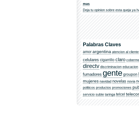
mas
Deja tu opinion sobre esta queja ya h
Palabras Claves
argentina
amor
atencion al cliente
claro
celulares
cigarrillo
coberm
directv
discriminacion
educacion
gente
fumadores
groupon
mujeres
novelas
n
navidad
novia
pub
politicos
productos
promociones
telec
telcel
servicio
subte
taringa