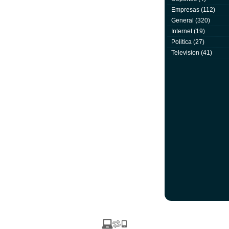
Empresas
(112)
General
(320)
Internet
(19)
Politica
(27)
Television
(41)