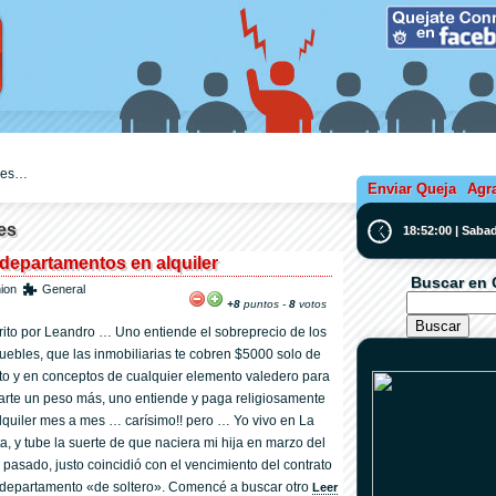
ejes…
Enviar Queja
Agr
es
18:52:01 | Saba
 departamentos en alquiler
Buscar en 
ion
General
+8
puntos -
8
votos
rito por Leandro … Uno entiende el sobreprecio de los
uebles, que las inmobiliarias te cobren $5000 solo de
to y en conceptos de cualquier elemento valedero para
arte un peso más, uno entiende y paga religiosamente
alquiler mes a mes … carí­simo!! pero … Yo vivo en La
ta, y tube la suerte de que naciera mi hija en marzo del
 pasado, justo coincidió con el vencimiento del contrato
 departamento «de soltero». Comencé a buscar otro
Leer