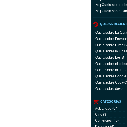
Queja sobre tele
70 |
Queja sobre Dir
70 |
QUEJAS RECIEN
Queja sobre La Caj
Queja sobre Fraveg
Queja sobre DirecT
Queja sobre la Line
Queja sobre Los Si
Queja sobre el coleg
Queja sobre mi trab
Queja sobre Google
Queja sobre Coca-C
servicio y facturas
Queja sobre devoluc
aparato defectuoso
CATEGORIAS
Actualidad
(54)
Cine
(3)
Comercios
(45)
Deportes
(4)