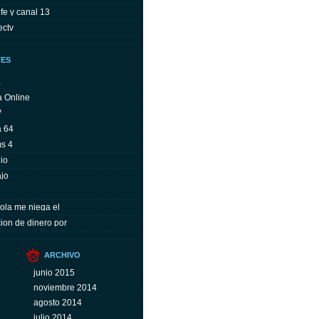
fe y canal 13
ectv
TES
a
a Online
V
a 64
ms 4
io
ajo
ola me niega el
ion de dinero por
ARCHIVO
junio 2015
noviembre 2014
agosto 2014
julio 2014