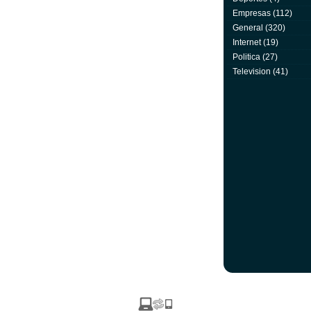
Empresas
(112)
General
(320)
Internet
(19)
Politica
(27)
Television
(41)