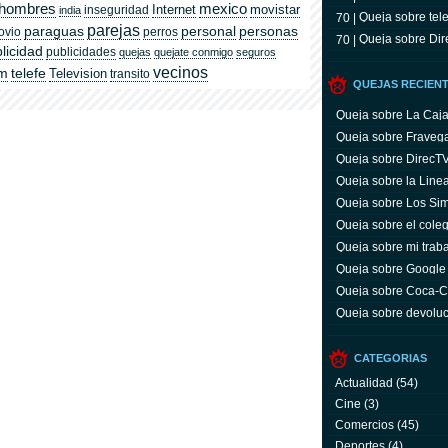
hombres
mexico
Internet
movistar
inseguridad
india
Queja sobre tele
70 |
parejas
paraguas
personal
personas
ovio
perros
Queja sobre Dir
70 |
licidad
publicidades
quejas
quejate conmigo
seguros
vecinos
om
telefe
Television
transito
QUEJAS RECIEN
Queja sobre La Caj
Queja sobre Fraveg
Queja sobre DirecT
Queja sobre la Line
Queja sobre Los Si
Queja sobre el coleg
Queja sobre mi trab
Queja sobre Google
Queja sobre Coca-C
servicio y facturas
Queja sobre devoluc
aparato defectuoso
CATEGORIAS
Actualidad
(54)
Cine
(3)
Comercios
(45)
Deportes
(4)