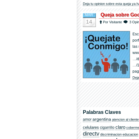
Deja tu opinion sobre esta queja ya h
Queja sobre Go
MAR
14
Por Visitante
3 Opi
Esc
por
las
www
…/d
…/1
pag
Deja
Palabras Claves
argentina
amor
atencion al cliente
claro
celulares
cigarrillo
coberm
directv
discriminacion
educacion