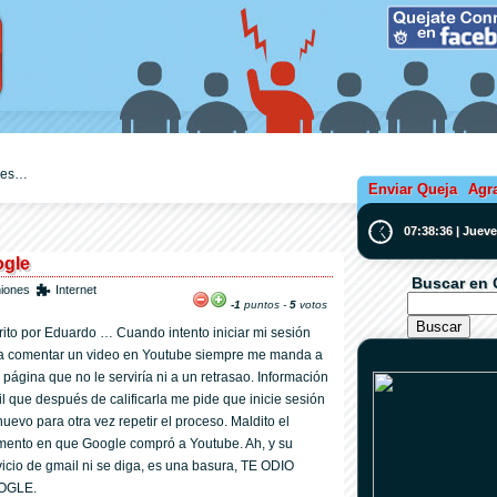
ejes…
Enviar Queja
Agr
07:38:37 | Juev
ogle
Buscar en 
niones
Internet
-1
puntos -
5
votos
rito por Eduardo … Cuando intento iniciar mi sesión
a comentar un video en Youtube siempre me manda a
 página que no le serviría ni a un retrasao. Información
til que después de calificarla me pide que inicie sesión
nuevo para otra vez repetir el proceso. Maldito el
ento en que Google compró a Youtube. Ah, y su
vicio de gmail ni se diga, es una basura, TE ODIO
OGLE.