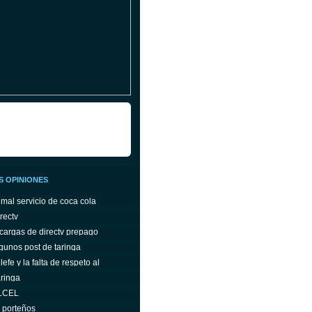
S OPINIONES
 mal servicio de coca cola
rectv
cargas de directv prepago
gunos post de taringa
efe y la falta de respeto al
ringa
ELCEL
s porteños