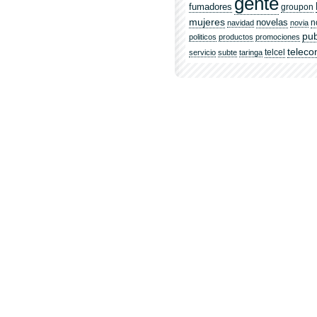
gente
fumadores
groupon
mujeres
novelas
n
navidad
novia
pub
politicos
productos
promociones
telec
telcel
servicio
subte
taringa