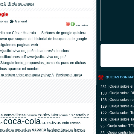
|
ay 3
Envianos tu queja
ogle
niones
General
sin votos
rito por César Huaroto … Señores de google quisiera
favor que saquen del historial de busqueda de google
 siguientes paginas web:
.justiciaviva.org.pe/indicadores/seleccion/
estituciones.pdf www.justiciaviva.org.pe/
3/seguimiento_propuestas_ocma.xls pues en dichas
inas aparece mi nombre.
|
 tu opinion sobre esta queja ya hay 3
Envianos tu queja
QUEJAS CON MA
Queja sobre el
231 |
Queja sobre Di
138 |
Queja sobre re
136 |
Queja sobre al
129 |
Queja sobre Tel
122 |
cablevision
automovilistas
carrefour
basura
canal 13
televidente
coca-cola
Queja sobre Ta
108 |
colectivos
coto
ed
cristina
Queja sobre T
95 |
españa
escaleras mecanicas
facebook
facturas
fravega
Queja contra lo
83 |