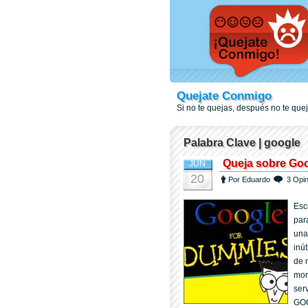
Quejate Conmigo
Si no te quejas, después no te qu
Palabra Clave | google
Queja sobre Go
JUN
20
Por Eduardo
3 Opi
Esc
par
una
inú
de 
mom
ser
GO