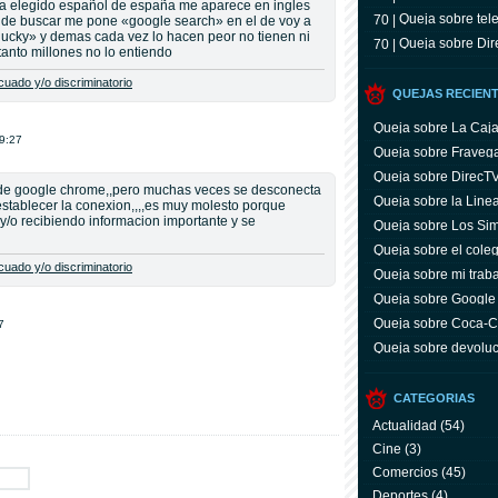
a elegido español de españa me aparece en ingles
Queja sobre tele
70 |
 de buscar me pone «google search» en el de voy a
 lucky» y demas cada vez lo hacen peor no tienen ni
Queja sobre Dir
70 |
anto millones no lo entiendo
uado y/o discriminatorio
QUEJAS RECIEN
Queja sobre La Caj
19:27
Queja sobre Fraveg
Queja sobre DirecT
 de google chrome,,pero muchas veces se desconecta
Queja sobre la Line
establecer la conexion,,,,es muy molesto porque
y/o recibiendo informacion importante y se
Queja sobre Los Si
Queja sobre el coleg
uado y/o discriminatorio
Queja sobre mi trab
Queja sobre Google
Queja sobre Coca-C
7
servicio y facturas
Queja sobre devoluc
aparato defectuoso
CATEGORIAS
Actualidad
(54)
Cine
(3)
Comercios
(45)
Deportes
(4)