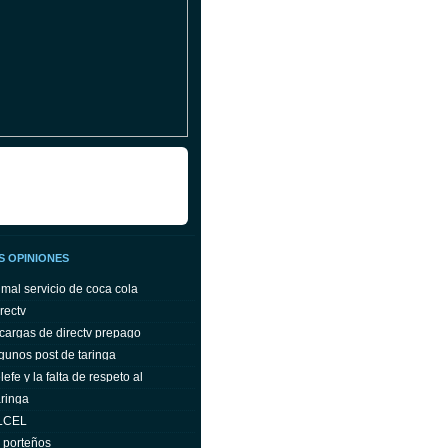
S OPINIONES
 mal servicio de coca cola
rectv
cargas de directv prepago
gunos post de taringa
efe y la falta de respeto al
ringa
ELCEL
s porteños