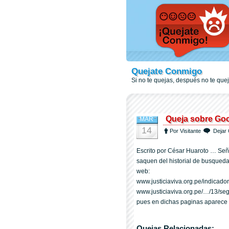
Quejate Conmigo
Si no te quejas, después no te qu
Queja sobre Go
MAR
14
Por Visitante
Dejar 
Escrito por César Huaroto … Señ
saquen del historial de busqueda
web:
www.justiciaviva.org.pe/indicado
www.justiciaviva.org.pe/…/13/s
pues en dichas paginas aparece
Quejas Relacionadas: