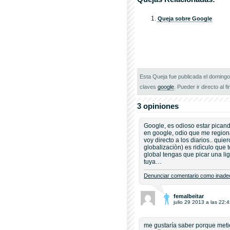
Queja sobre Google
Esta Queja fue publicada el doming
claves
google
. Pueder ir directo al fi
3 opiniones
Google, es odioso estar pican
en google, odio que me regiona
voy directo a los diarios.. qu
globalizaciòn) es ridìculo que
global tengas que picar una l
tuya…
Denunciar comentario como inadec
femalbeitar
julio 29 2013 a las 22:
me gustaría saber porque me