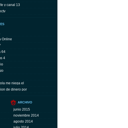
fe y canal 13
ectv
TES
a
a Online
V
a 64
ms 4
io
ajo
ola me niega el
ion de dinero por
ARCHIVO
junio 2015
noviembre 2014
agosto 2014
julio 2014