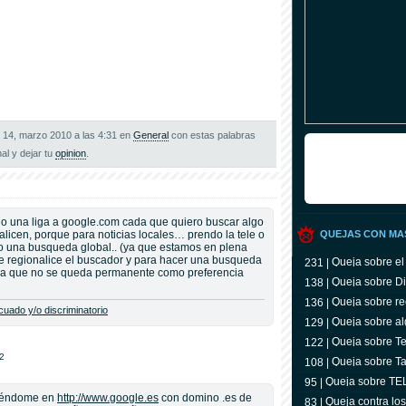
o 14, marzo 2010 a las 4:31 en
General
con estas palabras
nal y dejar tu
opinion
.
do una liga a google.com cada que quiero buscar algo
licen, porque para noticias locales… prendo la tele o
QUEJAS CON MA
iero una busqueda global.. (ya que estamos en plena
 te regionalice el buscador y para hacer una busqueda
Queja sobre el
231 |
iga que no se queda permanente como preferencia
Queja sobre Di
138 |
Queja sobre re
136 |
uado y/o discriminatorio
Queja sobre al
129 |
Queja sobre Tel
122 |
televidente
42
Queja sobre Ta
108 |
Queja sobre T
95 |
tiéndome en
http://www.google.es
con domino .es de
Queja contra lo
83 |