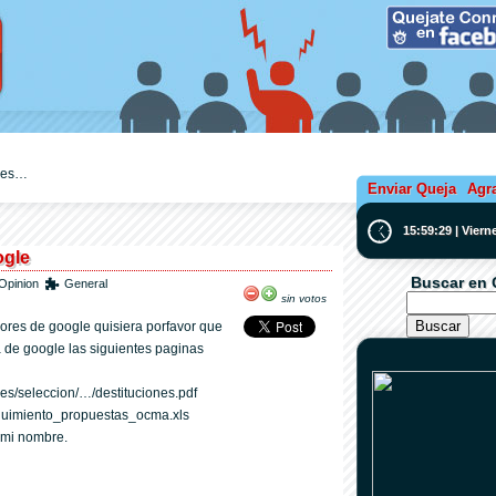
ejes…
Enviar Queja
Agr
15:59:29 | Vier
ogle
Buscar en 
Opinion
General
sin votos
ores de google quisiera porfavor que
 de google las siguientes paginas
res/seleccion/…/destituciones.pdf
eguimiento_propuestas_ocma.xls
 mi nombre.