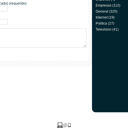
cado) (requerido)
Empresas
(112)
General
(320)
Internet
(19)
Politica
(27)
Television
(41)