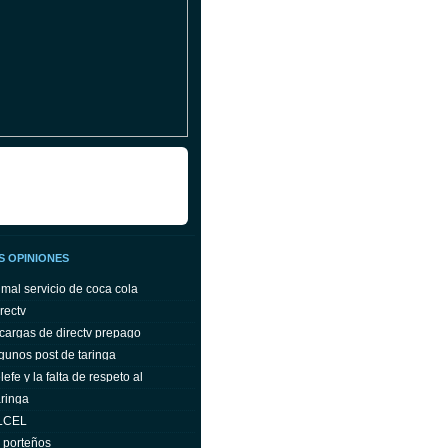
S OPINIONES
 mal servicio de coca cola
rectv
cargas de directv prepago
gunos post de taringa
efe y la falta de respeto al
ringa
ELCEL
s porteños