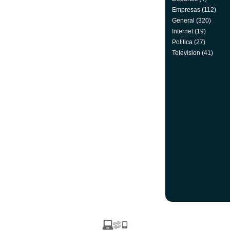
Empresas
(112)
General
(320)
Internet
(19)
Politica
(27)
Television
(41)