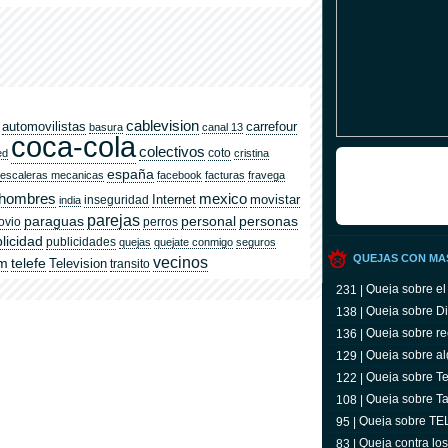
cablevision
automovilistas
carrefour
basura
canal 13
coca-cola
colectivos
coto
ed
cristina
españa
escaleras mecanicas
facebook
facturas
fravega
hombres
mexico
Internet
movistar
inseguridad
india
parejas
paraguas
personal
personas
ovio
perros
licidad
publicidades
quejas
quejate conmigo
seguros
QUEJAS CON MA
vecinos
om
telefe
Television
transito
Queja sobre el
231 |
Queja sobre Di
138 |
Queja sobre re
136 |
Queja sobre al
129 |
Queja sobre Tel
122 |
televidente
Queja sobre Ta
108 |
Queja sobre T
95 |
Queja contra lo
83 |