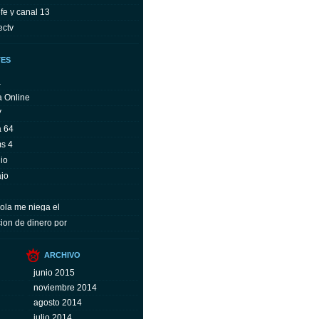
fe y canal 13
ectv
TES
a
a Online
V
a 64
ms 4
io
ajo
ola me niega el
ion de dinero por
ARCHIVO
junio 2015
noviembre 2014
agosto 2014
julio 2014