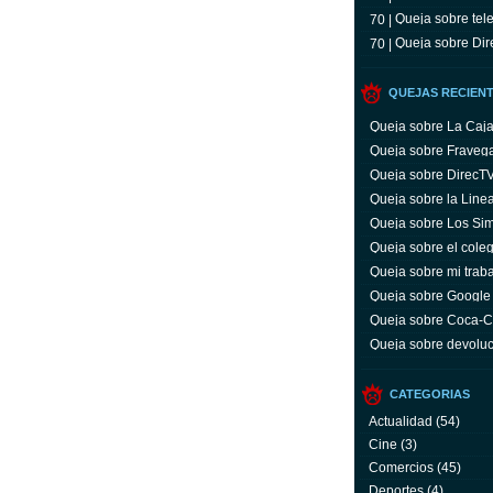
Queja sobre tele
70 |
Queja sobre Dir
70 |
QUEJAS RECIEN
Queja sobre La Caj
Queja sobre Fraveg
Queja sobre DirecT
Queja sobre la Line
Queja sobre Los Si
Queja sobre el coleg
Queja sobre mi trab
Queja sobre Google
Queja sobre Coca-C
servicio y facturas
Queja sobre devoluc
aparato defectuoso
CATEGORIAS
Actualidad
(54)
Cine
(3)
Comercios
(45)
Deportes
(4)