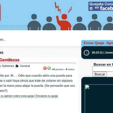
ejes…
Enviar Queja
Agr
as
20:23:12 | Juev
Gentilezas
Buscar en 
y Opiniones
General
+4
puntos -
6
votos
rito por JK … Odio que cuando abris una puerta para
ar o salir haya otro/a que trate de colarse sin siquiera
er la mano para atajar la puerta. (Se pensarán que sos
tero?)
|
 tu opinion sobre esta queja
Envianos tu queja