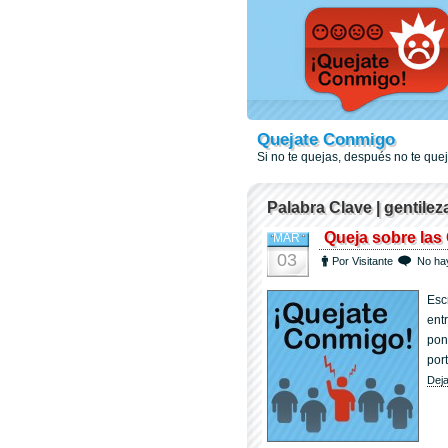
Quejate Conmigo
Si no te quejas, después no te qu
Palabra Clave | gentilez
Queja sobre las 
MAR
03
Por Visitante
No ha
Esc
entr
pon
por
Deja