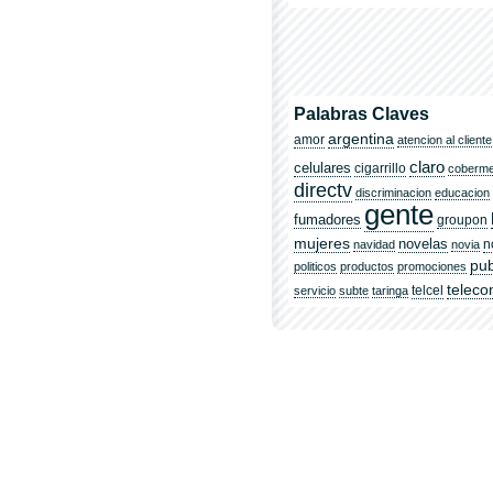
Palabras Claves
argentina
amor
atencion al cliente
claro
celulares
cigarrillo
coberm
directv
discriminacion
educacion
gente
fumadores
groupon
mujeres
novelas
n
navidad
novia
pub
politicos
productos
promociones
telec
telcel
servicio
subte
taringa