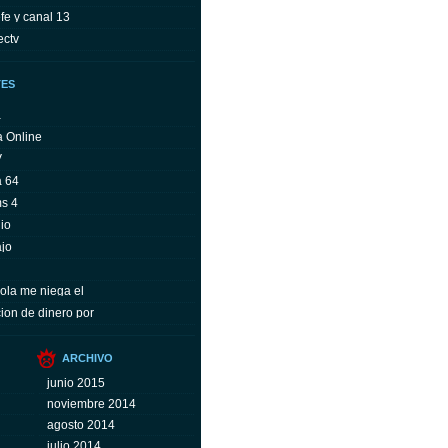
fe y canal 13
ectv
TES
a
a Online
V
a 64
ms 4
io
ajo
ola me niega el
ion de dinero por
ARCHIVO
junio 2015
noviembre 2014
agosto 2014
julio 2014