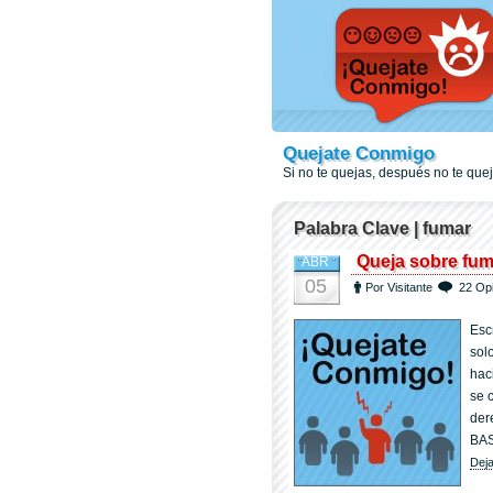
Quejate Conmigo
Si no te quejas, después no te qu
Palabra Clave | fumar
Queja sobre fum
ABR
05
Por Visitante
22 Op
Esc
solo
hac
se 
der
BAS
Deja