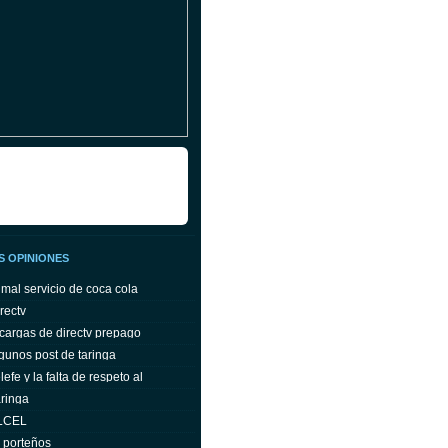
S OPINIONES
 mal servicio de coca cola
rectv
cargas de directv prepago
gunos post de taringa
efe y la falta de respeto al
ringa
ELCEL
s porteños