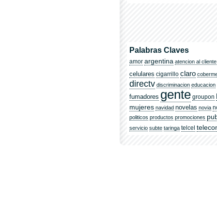
Palabras Claves
argentina
amor
atencion al cliente
claro
celulares
cigarrillo
coberm
directv
discriminacion
educacion
gente
fumadores
groupon
mujeres
novelas
n
navidad
novia
pub
politicos
productos
promociones
telec
telcel
servicio
subte
taringa