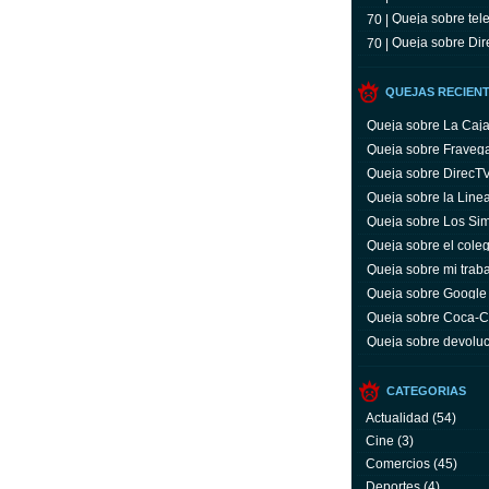
Queja sobre tele
70 |
Queja sobre Dir
70 |
QUEJAS RECIEN
Queja sobre La Caj
Queja sobre Fraveg
Queja sobre DirecT
Queja sobre la Line
Queja sobre Los Si
Queja sobre el coleg
Queja sobre mi trab
Queja sobre Google
Queja sobre Coca-C
servicio y facturas
Queja sobre devoluc
aparato defectuoso
CATEGORIAS
Actualidad
(54)
Cine
(3)
Comercios
(45)
Deportes
(4)