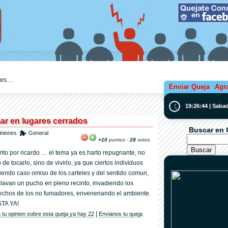
ejes…
Enviar Queja
Agr
19:26:45 | Saba
ar en lugares cerrados
Buscar en 
iniones
General
+10
puntos -
28
votos
rito por ricardo … el tema ya es harto repugnante, no
 de tocarlo, sino de vivirlo, ya que ciertos individuos
iendo caso omiso de los carteles y del sentido comun,
clavan un pucho en pleno recinto, invadiendo los
echos de los no fumadores, envenenando el ambiente.
TA YA!
|
 tu opinion sobre esta queja ya hay 22
Envianos tu queja