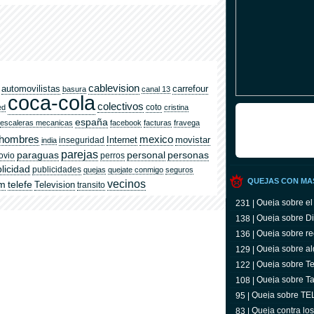
cablevision
automovilistas
carrefour
basura
canal 13
coca-cola
colectivos
coto
ed
cristina
españa
escaleras mecanicas
facebook
facturas
fravega
hombres
mexico
Internet
movistar
inseguridad
india
parejas
paraguas
personal
personas
ovio
perros
licidad
publicidades
quejas
quejate conmigo
seguros
QUEJAS CON MA
vecinos
om
telefe
Television
transito
Queja sobre el
231 |
Queja sobre Di
138 |
Queja sobre re
136 |
Queja sobre al
129 |
Queja sobre Tel
122 |
televidente
Queja sobre Ta
108 |
Queja sobre T
95 |
Queja contra lo
83 |