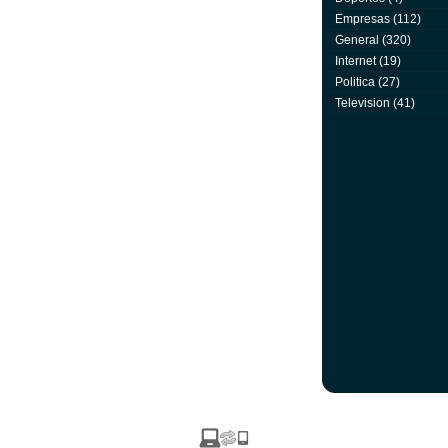
Empresas
(112)
General
(320)
Internet
(19)
Politica
(27)
Television
(41)