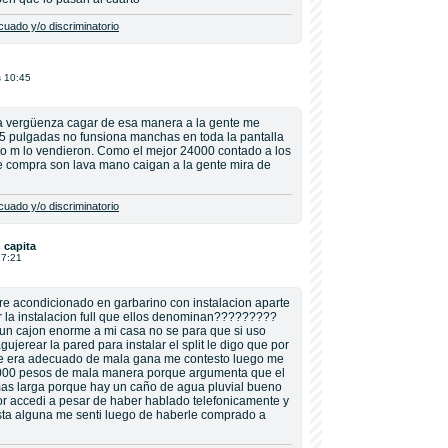
uado y/o discriminatorio
s 10:45
a vergüenza cagar de esa manera a la gente me
55 pulgadas no funsiona manchas en toda la pantalla
o m lo vendieron. Como el mejor 24000 contado a los
o le compra son lava mano caigan a la gente mira de
uado y/o discriminatorio
 capita
17:21
ire acondicionado en garbarino con instalacion aparte
 la instalacion full que ellos denominan?????????
o un cajon enorme a mi casa no se para que si uso
jerear la pared para instalar el split le digo que por
que era adecuado de mala gana me contesto luego me
1000 pesos de mala manera porque argumenta que el
mas larga porque hay un caño de agua pluvial bueno
dor accedi a pesar de haber hablado telefonicamente y
sta alguna me senti luego de haberle comprado a