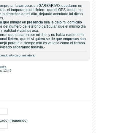
 compre un lavarropas en GARBARIVO, quedaron en
ras. el inoperante del fletero, que ni GPS tienen- se
 la direccion de mi dlio. dejando acentado tal dicho
es.
 ya que mimjer en presencia mia le dejo mi domicilio
e del numero de letefono particular, que el mismo dia
n realidad viviamos aca.
eron que pasaron por mi dlio. y no habia nadie- una
sonal fletero- que ni si quiera se de que empresas son.
queja porque el tiempo mio es valioso como el tiempo
lavisado esperando todavia.-
uado y/o discriminatorio
ratz
as 12:45
cado) (requerido)