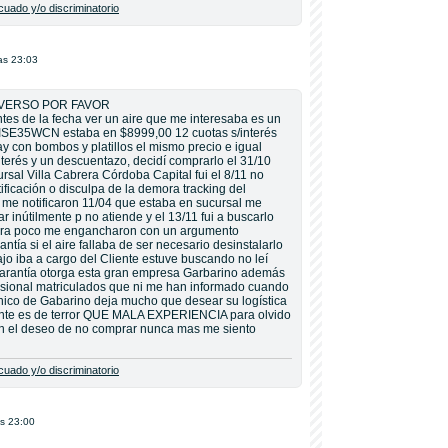
uado y/o discriminatorio
as 23:03
É VERSO POR FAVOR
ntes de la fecha ver un aire que me interesaba es un
HISE35WCN estaba en $8999,00 12 cuotas s/interés
 con bombos y platillos el mismo precio e igual
terés y un descuentazo, decidí comprarlo el 31/10
cursal Villa Cabrera Córdoba Capital fui el 8/11 no
ificación o disculpa de la demora tracking del
 me notificaron 11/04 que estaba en sucursal me
ar inútilmente p no atiende y el 13/11 fui a buscarlo
uera poco me engancharon con un argumento
tía si el aire fallaba de ser necesario desinstalarlo
ajo iba a cargo del Cliente estuve buscando no leí
garantía otorga esta gran empresa Garbarino además
fesional matriculados que ni me han informado cuando
ónico de Gabarino deja mucho que desear su logística
iente es de terror QUE MALA EXPERIENCIA para olvido
on el deseo de no comprar nunca mas me siento
uado y/o discriminatorio
s 23:00