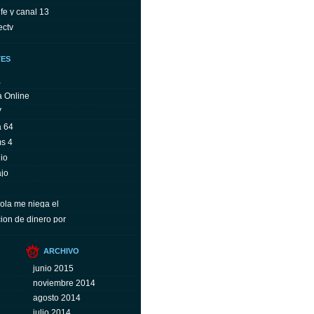
fe y canal 13
ectv
TES
a
a Online
V
a 64
ms 4
io
ajo
ola me niega el
ion de dinero por
ARCHIVO
junio 2015
noviembre 2014
agosto 2014
julio 2014