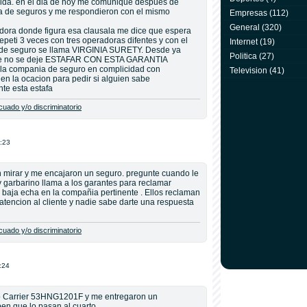
dida. en el dia de hoy me comunique despues de
ia de seguros y me respondieron con el mismo
Empresas
(112)
General
(320)
dora donde figura esa clausala me dice que espera
epeti 3 veces con tres operadoras difentes y con el
Internet
(19)
 de seguro se llama VIRGINIA SURETY. Desde ya
Politica
(27)
 que no se deje ESTAFAR CON ESTA GARANTIA
la compania de seguro en complicidad con
Television
(41)
 la ocacion para pedir si alguien sabe
te esta estafa
uado y/o discriminatorio
:23
n mirar y me encajaron un seguro. pregunte cuando le
oy garbarino llama a los garantes para reclamar
 baja echa en la compañia pertinente . Ellos reclaman
tencion al cliente y nadie sabe darte una respuesta
uado y/o discriminatorio
:24
o Carrier 53HNG1201F y me entregaron un
n que lo pasan al cuarto