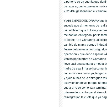
a ponerlo se da cuenta que dentr
de reparar, por lo que esto moti
2123439 gestionarian el cambio d
Y AHI EMPEZO EL DRAMA que hast
sucede que al momento de realiza
con el fletero que lo traia y vem
me habian entregado, por lo tant
al cliente? de Garbarino, al soli
cambio de marca porque indudabl
fletero debian estar todos igual
operacion y que debo esperar 24
Ventas por Internet de Garbarino
llevo casi una semana y media d
nadie de esa firma se ha comunic
consumidores como yo, tengan c
y ojala nunca se lo entreguen ro
estoy teniendo yo, porque ademas 
cuota y no se como va a terminar
primero debo entregar el aire rot
reintegrarian la cuota que ya pag