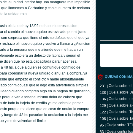
o de la unidad interior hay una manguera rota imposible
va que llamemos a Garbarino y con el numero de reclamo
e la unidad rota.
a el dia de hoy 18/02 no ha tenido resolucion,
r el cambio el nuevo equipo es revisado por mi junto
os con sorpresa que tiene el mismo defecto que el que ya
o rechazo el nuevo equipo y vuelvo a llamar a ¿Atencion
citarle a la persona que me atiende que me hagan un
emente esto era un defecto de fabrica y segun el
, me dicen que no esta capacitada para hacer esa
 a 48 hs. a que alguien se comunique conmigo de
 para coordinar la nueva unidad o anular la compra, ya
QUEJAS CON MA
esde que empezo el conflicto y nadie absolutamente
ado conmigo, asi que le dejo esta advertencia simples
Queja sobre el
231 |
uidado cuando compren algo en la pagina de garbarino,
Queja sobre Di
138 |
to porque van a tener el mismo dolor de cabeza que
Queja sobre re
136 |
de todo la tarjeta de credito ya me cobro la primer
Queja sobre al
129 |
 esto porque me dicen que en caso de anular la compra,
Queja sobre Tel
122 |
o y luego de 48 hs pasarian la anulacion a la tarjeta me
televidente
Queja sobre Ta
108 |
ue y me devolverian el limite.
Queja sobre T
95 |
Queja contra lo
83 |