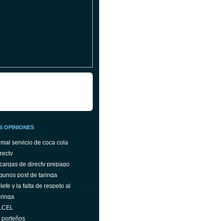
S OPINIONES
 mal servicio de coca cola
rectv
cargas de directv prepago
gunos post de taringa
efe y la falta de respeto al
ringa
ELCEL
s porteños