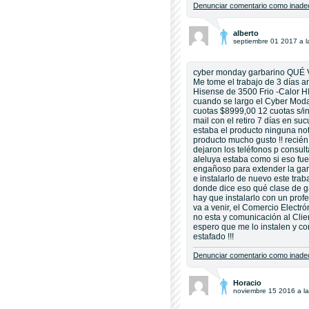
Denunciar comentario como inadec
alberto
septiembre 01 2017 a l
cyber monday garbarino QU
Me tome el trabajo de 3 días a
Hisense de 3500 Frio -Calor 
cuando se largo el Cyber Moday
cuotas $8999,00 12 cuotas s/in
mail con el retiro 7 días en su
estaba el producto ninguna not
producto mucho gusto !! recién
dejaron los teléfonos p consult
aleluya estaba como si eso f
engañoso para extender la garan
e instalarlo de nuevo este trab
donde dice eso qué clase de 
hay que instalarlo con un pro
va a venir, el Comercio Electr
no esta y comunicación al Cl
espero que me lo instalen y c
estafado !!!
Denunciar comentario como inadec
Horacio
noviembre 15 2016 a la