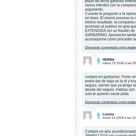
plazo de dicha garantia exten
varios intentos con la compan
argumento.
Cuando le pregunto a la opera
en linea. El mismo proceso lo r
mismo resultado. la compania
aconsejo al publico en gral
EXTENDIDA.(es un fraude) de 
GARBARINO. Aprovecho tambien
aconsejarme como proceder an
Denunciar comentario como inadec
HERNA
marzo 15 2018 a las 20
compre en garbarino. Firme si
podia dar de baja se la di y h
seguro, siendo que ya tengo la
deuda del seguro. Hablas con a
solo te quieren sacar plata
Denunciar comentario como inadec
Lorena
enero 14 2018 a las 12
Compre un aire acondicionad
38HNG1201F ojo cuando recibe