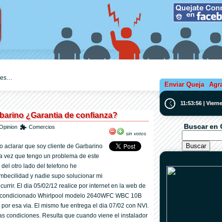
ejes…
Enviar Queja
Agr
11:53:57 | Viern
barino ¿Garantia de confianza?
Buscar en 
Opinion
Comercios
sin votos
o aclarar que soy cliente de Garbarino
a vez que tengo un problema de este
del otro lado del telefono he
mbecilidad y nadie supo solucionar mi
rrir. El dia 05/02/12 realice por internet en la web de
e acondicionado Whirlpool modelo 2640WFC WBC 10B
 por esa via. El mismo fue entrega el dia 07/02 con NVI.
s condiciones. Resulta que cuando viene el instalador