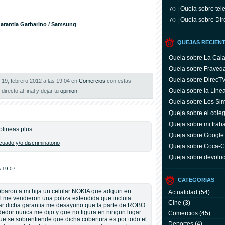
Queja sobre tele
70 |
Queja sobre Dir
70 |
arantia Garbarino / Samsung
QUEJAS RECIEN
Queja sobre La Caj
Queja sobre Fraveg
Queja sobre DirecT
 19, febrero 2012 a las 19:04 en
Comercios
con estas
Queja sobre la Line
 directo al final y dejar tu
opinion
.
Queja sobre Los Si
Queja sobre el coleg
Queja sobre mi trab
rolineas plus
Queja sobre Google
uado y/o discriminatorio
Queja sobre Coca-C
servicio y facturas
Queja sobre devoluc
aparato defectuoso
s 19:07
CATEGORIAS
baron a mi hija un celular NOKIA que adquiri en
Actualidad
(54)
l me vendieron una poliza extendida que incluia
Cine
(3)
ar dicha garantia me desayuno que la parte de ROBO
dedor nunca me dijo y que no figura en ningun lugar
Comercios
(45)
que se sobrentiende que dicha cobertura es por todo el
Deportes
(4)