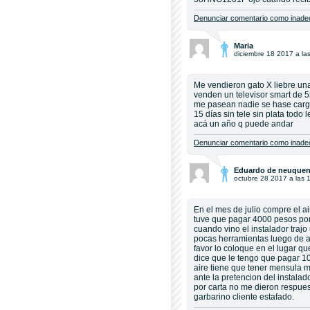
Denunciar comentario como inadec
Maria
diciembre 18 2017 a la
Me vendieron gato X liebre un
venden un televisor smart de 
me pasean nadie se hase carg
15 días sin tele sin plata tod
acá un año q puede andar
Denunciar comentario como inadec
Eduardo de neuquen
octubre 28 2017 a las 
En el mes de julio compre el a
tuve que pagar 4000 pesos por
cuando vino el instalador traj
pocas herramientas luego de agu
favor lo coloque en el lugar 
dice que le tengo que pagar 
aire tiene que tener mensula 
ante la pretencion del instala
por carta no me dieron respue
garbarino cliente estafado.