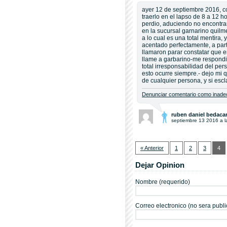
ayer 12 de septiembre 2016,
traerlo en el lapso de 8 a 12 ho
perdio, aduciendo no encontrar
en la sucursal garnarino quilm
a lo cual es una total mentira,
acentado perfectamente, a part
llamaron parar constatar que e
llame a garbarino-me respondi
total irresponsabilidad del per
esto ocurre siempre.- dejo mi 
de cualquier persona, y si esc
Denunciar comentario como inadec
ruben daniel bedacar
septiembre 13 2016 a l
« Anterior
1
2
3
4
Dejar Opinion
Nombre (requerido)
Correo electronico (no sera publi