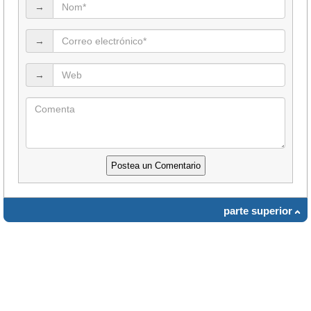
→
→
→
parte superior