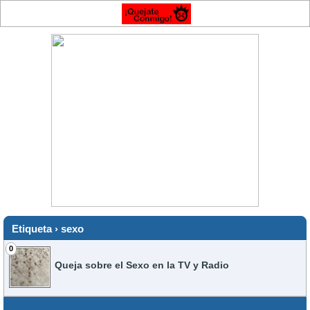
Etiqueta › sexo
0
Queja sobre el Sexo en la TV y Radio