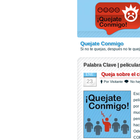
Quejate Conmigo
Si no te quejas, después no te qu
Palabra Clave | pelicula
Queja sobre el c
ENE
23
Por Visitante
No ha
Esc
pel
por
muc
per
hac
Odi
COR