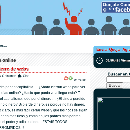
ejes…
Enviar Queja
Agr
s online
08:56:50 | Vier
ierre de webs
Buscar en 
y Opiniones
Cine
sin votos
rito por anticapitalista … ¿Ahora cierran webs para ver
iculas online? ¿Hasta que punto va a llegar esto? Todo
 el capitalismo, todo por el dinero … ¿El cine a perdido
ho dinero? Si pierde dinero, es porque no hay dinero,
o claro, es mas facil cerrar webs y que los ricos se sigan
iendo mas ricos, y como no, los pobres mas pobres.
o el poder y odio el dinero, ESTAIS TODOS
ROMPIDOS!!!!