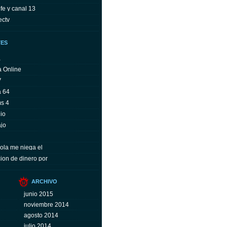
fe y canal 13
ectv
TES
a
a Online
V
a 64
ms 4
io
ajo
ola me niega el
ion de dinero por
ARCHIVO
junio 2015
noviembre 2014
agosto 2014
julio 2014