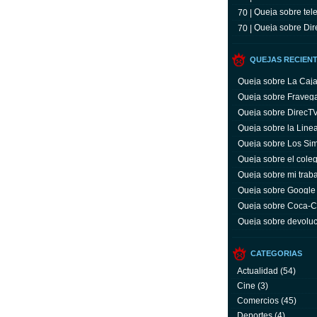
Queja sobre tele
70 |
Queja sobre Dir
70 |
QUEJAS RECIEN
Queja sobre La Caj
Queja sobre Fraveg
Queja sobre DirecT
Queja sobre la Line
Queja sobre Los Si
Queja sobre el coleg
Queja sobre mi trab
Queja sobre Google
Queja sobre Coca-C
servicio y facturas
Queja sobre devoluc
aparato defectuoso
CATEGORIAS
Actualidad
(54)
Cine
(3)
Comercios
(45)
Deportes
(4)