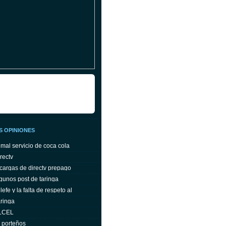
S OPINIONES
 mal servicio de coca cola
rectv
cargas de directv prepago
gunos post de taringa
efe y la falta de respeto al
ringa
ELCEL
s porteños