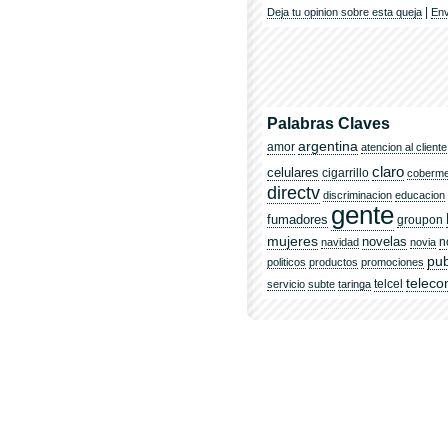
|
Deja tu opinion sobre esta queja
Env
Palabras Claves
argentina
amor
atencion al cliente
claro
celulares
cigarrillo
coberm
directv
discriminacion
educacion
gente
fumadores
groupon
mujeres
novelas
n
navidad
novia
pub
politicos
productos
promociones
telec
telcel
servicio
subte
taringa