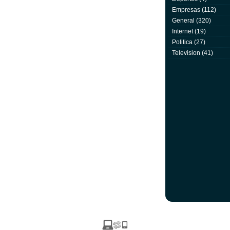
Empresas
(112)
General
(320)
Internet
(19)
Politica
(27)
Television
(41)