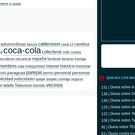
ianos tu queja
cablevision
automovilistas
carrefour
basura
canal 13
coca-cola
colectivos
coto
ed
cristina
españa
escaleras mecanicas
facebook
facturas
fravega
hombres
mexico
Internet
movistar
inseguridad
india
parejas
paraguas
personal
personas
ovio
perros
QUEJAS CON MA
licidad
publicidades
quejas
quejate conmigo
seguros
vecinos
om
telefe
Television
transito
Queja sobre el
231 |
Queja sobre Di
138 |
Queja sobre re
136 |
Queja sobre al
129 |
Queja sobre Tel
122 |
televidente
Queja sobre Ta
108 |
Queja sobre T
95 |
Queja contra lo
83 |