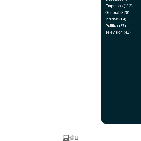
Empresas
(112)
General
(320)
Internet
(19)
Politica
(27)
Television
(41)