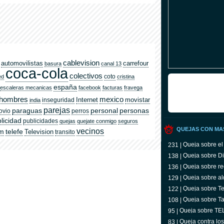
cablevision
automovilistas
carrefour
basura
canal 13
coca-cola
colectivos
coto
ed
cristina
españa
escaleras mecanicas
facebook
facturas
fravega
hombres
mexico
Internet
movistar
inseguridad
india
parejas
paraguas
personal
personas
ovio
perros
licidad
publicidades
quejas
quejate conmigo
seguros
QUEJAS CON MA
vecinos
om
telefe
Television
transito
Queja sobre el
231 |
Queja sobre Di
138 |
Queja sobre re
136 |
Queja sobre al
129 |
Queja sobre Tel
122 |
televidente
Queja sobre Ta
108 |
Queja sobre T
95 |
Queja contra lo
83 |