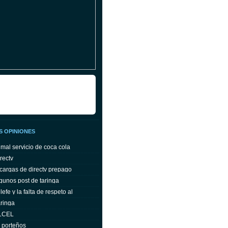
S OPINIONES
 mal servicio de coca cola
rectv
cargas de directv prepago
gunos post de taringa
efe y la falta de respeto al
ringa
ELCEL
s porteños