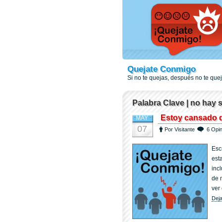
Quejate Conmigo
Si no te quejas, después no te qu
Palabra Clave | no hay 
Estoy cansado 
MAY
07
Por Visitante
6 Opi
Esc
est
inc
de 
ver
Deja