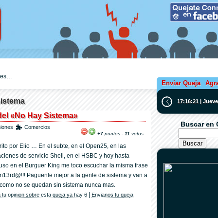
ejes…
Enviar Queja
Agr
sistema
17:16:22 | Juev
del «No Hay Sistema»
Buscar en 
niones
Comercios
+7
puntos -
11
votos
rito por Elio … En el subte, en el Open25, en las
aciones de servicio Shell, en el HSBC y hoy hasta
luso en el Burguer King me toco escuchar la misma frase
m13rd@!!! Paguenle mejor a la gente de sistema y van a
 como no se quedan sin sistema nunca mas.
|
 tu opinion sobre esta queja ya hay 6
Envianos tu queja