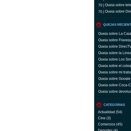
Queja sobre tele
70 |
Queja sobre Dir
70 |
QUEJAS RECIEN
Queja sobre La Caj
Queja sobre Fraveg
Queja sobre DirecT
Queja sobre la Line
Queja sobre Los Si
Queja sobre el coleg
Queja sobre mi trab
Queja sobre Google
Queja sobre Coca-C
servicio y facturas
Queja sobre devoluc
aparato defectuoso
CATEGORIAS
Actualidad
(54)
Cine
(3)
Comercios
(45)
Deportes
(4)