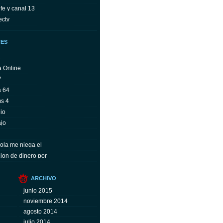
fe y canal 13
ectv
TES
a
a Online
V
a 64
ms 4
io
ajo
ola me niega el
ion de dinero por
ARCHIVO
junio 2015
noviembre 2014
agosto 2014
julio 2014