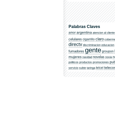
Palabras Claves
argentina
amor
atencion al cliente
claro
celulares
cigarrillo
coberm
directv
discriminacion
educacion
gente
fumadores
groupon
mujeres
novelas
n
navidad
novia
pub
politicos
productos
promociones
telec
telcel
servicio
subte
taringa