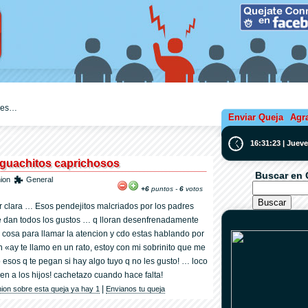
ejes…
Enviar Queja
Agr
16:31:24 | Juev
 guachitos caprichosos
Buscar en 
ion
General
+6
puntos -
6
votos
or clara … Esos pendejitos malcriados por los padres
e dan todos los gustos … q lloran desenfrenadamente
 cosa para llamar la atencion y cdo estas hablando por
en «ay te llamo en un rato, estoy con mi sobrinito que me
 esos q te pegan si hay algo tuyo q no les gusto! … loco
en a los hijos! cachetazo cuando hace falta!
|
nion sobre esta queja ya hay 1
Envianos tu queja