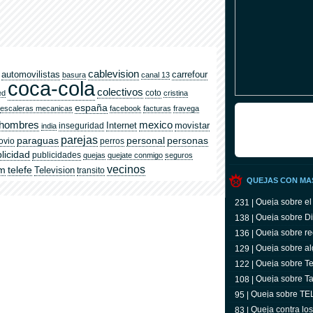
cablevision
automovilistas
carrefour
basura
canal 13
coca-cola
colectivos
coto
ed
cristina
españa
escaleras mecanicas
facebook
facturas
fravega
hombres
mexico
Internet
movistar
inseguridad
india
parejas
paraguas
personal
personas
ovio
perros
licidad
publicidades
quejas
quejate conmigo
seguros
vecinos
om
telefe
Television
transito
QUEJAS CON MA
Queja sobre el
231 |
Queja sobre Di
138 |
Queja sobre re
136 |
Queja sobre al
129 |
Queja sobre Tel
122 |
televidente
Queja sobre Ta
108 |
Queja sobre T
95 |
Queja contra lo
83 |