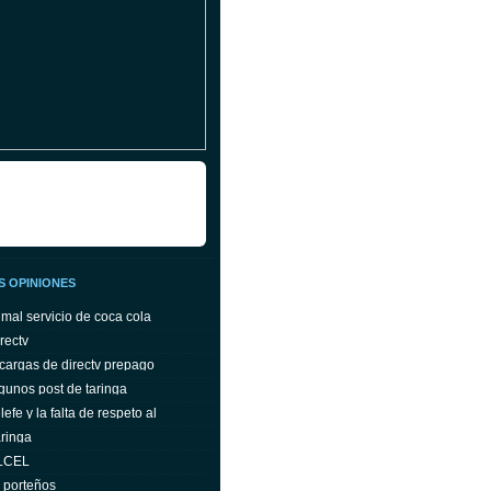
S OPINIONES
 mal servicio de coca cola
rectv
cargas de directv prepago
gunos post de taringa
efe y la falta de respeto al
ringa
ELCEL
s porteños