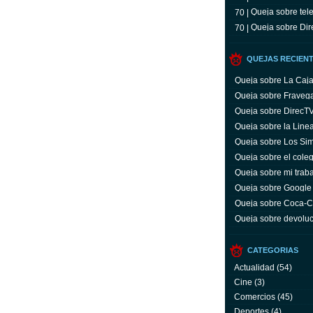
Queja sobre tele
70 |
Queja sobre Dir
70 |
QUEJAS RECIEN
Queja sobre La Caj
Queja sobre Fraveg
Queja sobre DirecT
Queja sobre la Line
Queja sobre Los Si
Queja sobre el coleg
Queja sobre mi trab
Queja sobre Google
Queja sobre Coca-C
servicio y facturas
Queja sobre devoluc
aparato defectuoso
CATEGORIAS
Actualidad
(54)
Cine
(3)
Comercios
(45)
Deportes
(4)