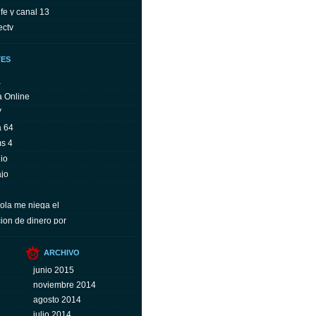
fe y canal 13
ectv
TES
a
a Online
V
a 64
ms 4
io
ajo
ola me niega el
ion de dinero por
ARCHIVO
junio 2015
noviembre 2014
agosto 2014
julio 2014