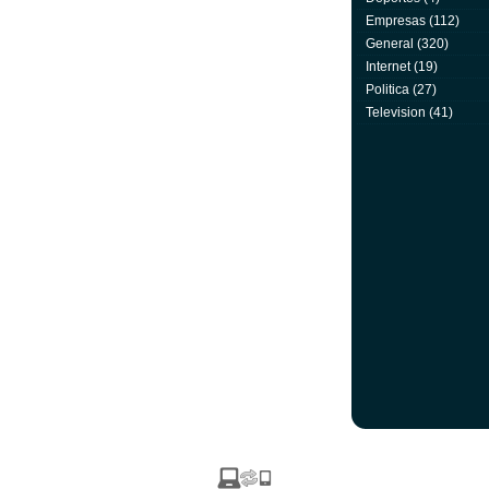
Empresas
(112)
General
(320)
Internet
(19)
Politica
(27)
Television
(41)