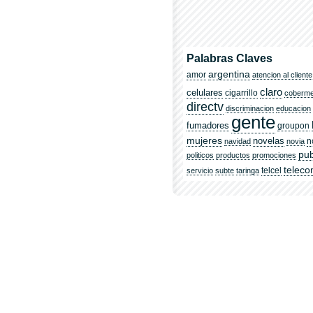
Palabras Claves
argentina
amor
atencion al cliente
claro
celulares
cigarrillo
coberm
directv
discriminacion
educacion
gente
fumadores
groupon
mujeres
novelas
n
navidad
novia
pub
politicos
productos
promociones
telec
telcel
servicio
subte
taringa