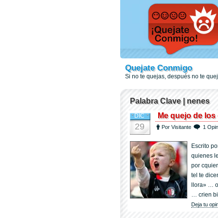
Quejate Conmigo
Si no te quejas, después no te qu
Palabra Clave | nenes
Me quejo de los
DIC
29
Por Visitante
1 Opin
Escrito p
quienes l
por cquier
tel te dic
llora» … o
… crien bi
Deja tu opi