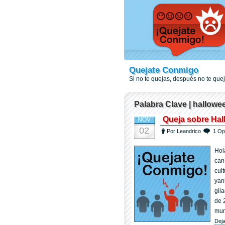
Quejate Conmigo
Si no te quejas, después no te qu
Palabra Clave | hallowe
Queja sobre Ha
NOV
02
Por Leandrico
1 Op
Hol
can
cul
yan
gil
de 
mun
Deja