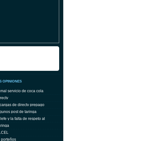
S OPINIONES
 mal servicio de coca cola
rectv
cargas de directv prepago
gunos post de taringa
efe y la falta de respeto al
ringa
ELCEL
s porteños