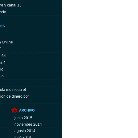
fe y canal 13
ectv
TES
a
a Online
V
a 64
ms 4
io
ajo
ola me niega el
ion de dinero por
ARCHIVO
junio 2015
noviembre 2014
agosto 2014
julio 2014