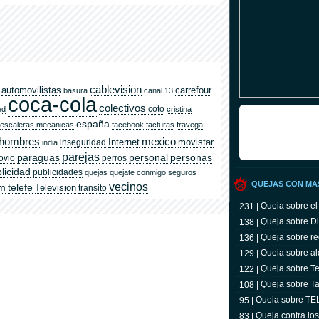
cablevision
automovilistas
carrefour
basura
canal 13
coca-cola
colectivos
coto
ed
cristina
españa
escaleras mecanicas
facebook
facturas
fravega
hombres
mexico
Internet
movistar
inseguridad
india
parejas
paraguas
personal
personas
ovio
perros
licidad
publicidades
quejas
quejate conmigo
seguros
QUEJAS CON MA
vecinos
om
telefe
Television
transito
Queja sobre el
231 |
Queja sobre Di
138 |
Queja sobre re
136 |
Queja sobre al
129 |
Queja sobre Tel
122 |
televidente
Queja sobre Ta
108 |
Queja sobre T
95 |
Queja contra lo
83 |