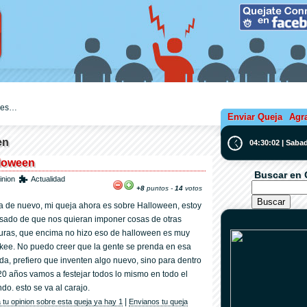
ejes…
Enviar Queja
Agr
en
04:30:03 | Saba
lloween
Buscar en 
inion
Actualidad
+8
puntos -
14
votos
a de nuevo, mi queja ahora es sobre Halloween, estoy
sado de que nos quieran imponer cosas de otras
turas, que encima no hizo eso de halloween es muy
kee. No puedo creer que la gente se prenda en esa
ada, prefiero que inventen algo nuevo, sino para dentro
20 años vamos a festejar todos lo mismo en todo el
do. esto se va al carajo.
|
 tu opinion sobre esta queja ya hay 1
Envianos tu queja