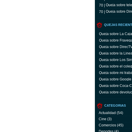
Queja sobre tele
70 |
Queja sobre Dir
70 |
QUEJAS RECIEN
Queja sobre La Caj
Queja sobre Fraveg
Queja sobre DirecT
Queja sobre la Line
Queja sobre Los Si
Queja sobre el coleg
Queja sobre mi trab
Queja sobre Google
Queja sobre Coca-C
servicio y facturas
Queja sobre devoluc
aparato defectuoso
CATEGORIAS
Actualidad
(54)
Cine
(3)
Comercios
(45)
Deportes
(4)