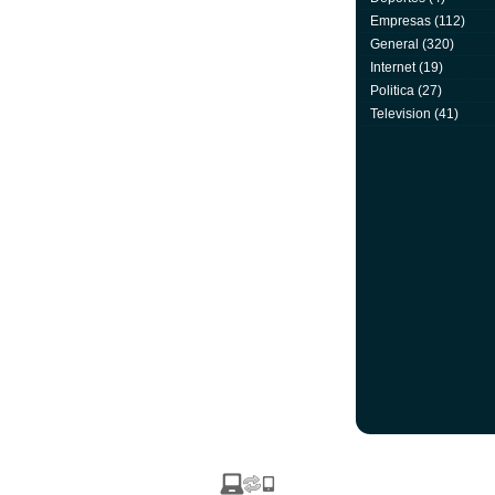
Empresas
(112)
General
(320)
Internet
(19)
Politica
(27)
Television
(41)