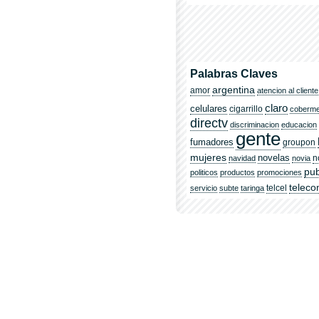
Palabras Claves
argentina
amor
atencion al cliente
claro
celulares
cigarrillo
coberm
directv
discriminacion
educacion
gente
fumadores
groupon
mujeres
novelas
n
navidad
novia
pub
politicos
productos
promociones
telec
telcel
servicio
subte
taringa