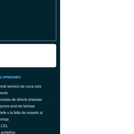
S OPINIONES
 mal servicio de coca cola
rectv
cargas de directv prepago
gunos post de taringa
efe y la falta de respeto al
ringa
ELCEL
s porteños