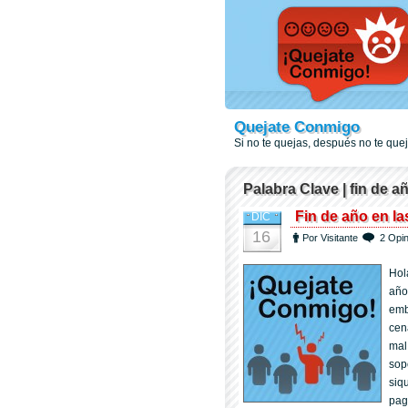
Quejate Conmigo
Si no te quejas, después no te qu
Palabra Clave | fin de a
Fin de año en l
DIC
16
Por Visitante
2 Opi
Hol
año
emb
cen
mal
sop
siq
pag