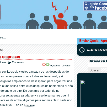
ejes…
Enviar Queja
Agr
ño
11:20:43 | Juev
as empresas
Buscar en 
niones
Empresas
0
puntos -
2
votos
a soy Lucrecia y estoy cansada de las despedidas de
 en las empresas donde todos se llevan mal, y sin
argo los empleados se desesperan para organizar una
a o una salida entre ellos despues de hablar todo el año
 de uno o de otro. De quejarse por todo, de no
ortarse, apenas saludarse y a eso le sumamos que ni
uiera es de arriba, digamos para ser mas claro cada uno
a lo suyo … no es
Leer mas