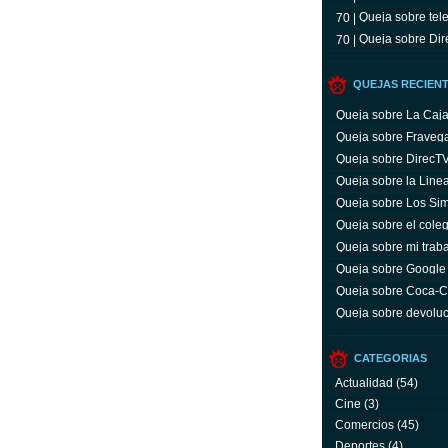
Queja sobre tele
70 |
Queja sobre Dir
70 |
QUEJAS RECIEN
Queja sobre La Caj
Queja sobre Fraveg
Queja sobre DirecT
Queja sobre la Line
Queja sobre Los Si
Queja sobre el coleg
Queja sobre mi trab
Queja sobre Google
Queja sobre Coca-C
servicio y facturas
Queja sobre devoluc
aparato defectuoso
CATEGORIAS
Actualidad
(54)
Cine
(3)
Comercios
(45)
Deportes
(4)