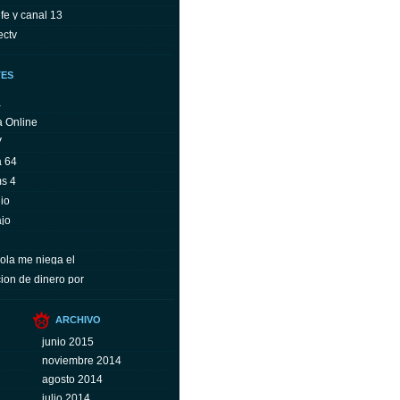
fe y canal 13
ectv
TES
a
a Online
V
a 64
ms 4
io
ajo
ola me niega el
ion de dinero por
ARCHIVO
junio 2015
noviembre 2014
agosto 2014
julio 2014