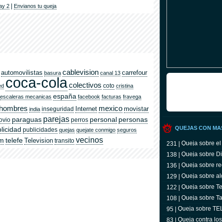
|
ay 2
Envianos tu queja
cablevision
automovilistas
carrefour
basura
canal 13
coca-cola
colectivos
coto
ed
cristina
españa
escaleras mecanicas
facebook
facturas
fravega
hombres
mexico
Internet
movistar
inseguridad
india
parejas
paraguas
personal
personas
ovio
perros
QUEJAS CON MA
licidad
publicidades
quejas
quejate conmigo
seguros
vecinos
om
telefe
Television
transito
Queja sobre el
231 |
Queja sobre Di
138 |
Queja sobre re
136 |
Queja sobre al
129 |
Queja sobre Tel
122 |
televidente
Queja sobre Ta
108 |
Queja sobre T
95 |
Queja contra lo
83 |