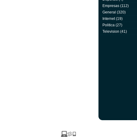
Empresas
(112)
General
(320)
Internet
(19)
Politica
(27)
Television
(41)