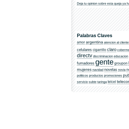
Deja tu opinion sobre esta queja ya h
Palabras Claves
argentina
amor
atencion al cliente
claro
celulares
cigarrillo
coberm
directv
discriminacion
educacion
gente
fumadores
groupon
mujeres
novelas
n
navidad
novia
pub
politicos
productos
promociones
telec
telcel
servicio
subte
taringa