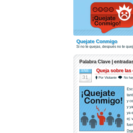
Quejate Conmigo
Si no te quejas, después no te qu
Palabra Clave | entrada
Queja sobre las
ENE
31
Por Visitante
No ha
Esc
tan
y c
y y
ya 
ej:
fue
Deja