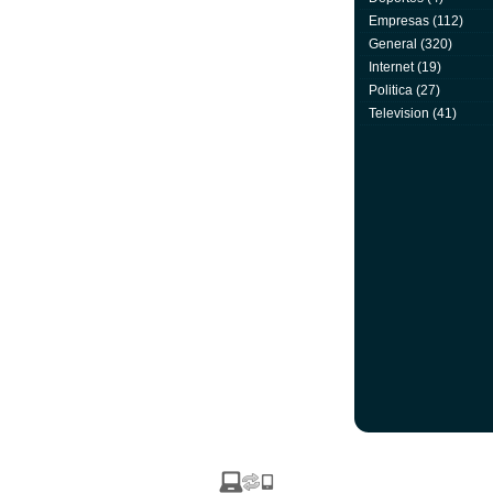
Empresas
(112)
General
(320)
Internet
(19)
Politica
(27)
Television
(41)