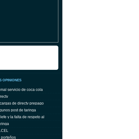
S OPINIONES
 mal servicio de coca cola
rectv
cargas de directv prepago
gunos post de taringa
efe y la falta de respeto al
ringa
ELCEL
s porteños