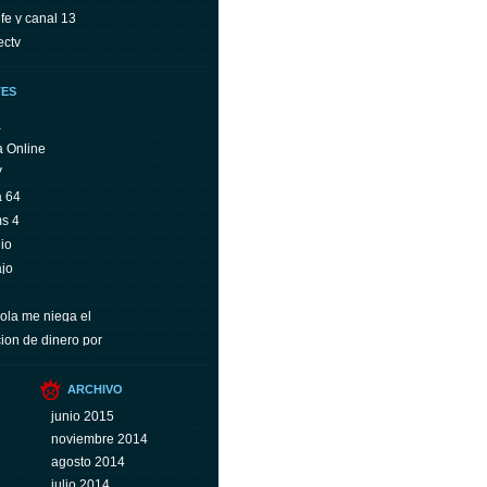
fe y canal 13
ectv
TES
a
a Online
V
a 64
ms 4
io
ajo
ola me niega el
ion de dinero por
ARCHIVO
junio 2015
noviembre 2014
agosto 2014
julio 2014