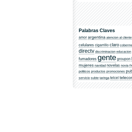
Palabras Claves
argentina
amor
atencion al cliente
claro
celulares
cigarrillo
coberm
directv
discriminacion
educacion
gente
fumadores
groupon
mujeres
novelas
n
navidad
novia
pub
politicos
productos
promociones
telec
telcel
servicio
subte
taringa