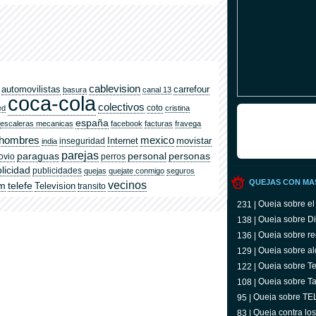
cablevision
automovilistas
carrefour
basura
canal 13
coca-cola
colectivos
coto
ed
cristina
españa
escaleras mecanicas
facebook
facturas
fravega
hombres
mexico
Internet
movistar
inseguridad
india
parejas
paraguas
personal
personas
ovio
perros
licidad
publicidades
quejas
quejate conmigo
seguros
QUEJAS CON MA
vecinos
om
telefe
Television
transito
Queja sobre el
231 |
Queja sobre Di
138 |
Queja sobre re
136 |
Queja sobre al
129 |
Queja sobre Tel
122 |
televidente
Queja sobre Ta
108 |
Queja sobre T
95 |
Queja contra lo
83 |