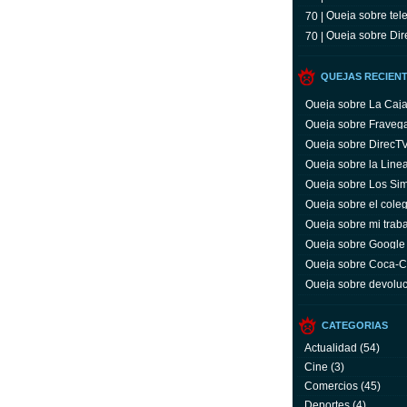
Queja sobre tele
70 |
Queja sobre Dir
70 |
QUEJAS RECIEN
Queja sobre La Caj
Queja sobre Fraveg
Queja sobre DirecT
Queja sobre la Line
Queja sobre Los Si
Queja sobre el coleg
Queja sobre mi trab
Queja sobre Google
Queja sobre Coca-C
servicio y facturas
Queja sobre devoluc
aparato defectuoso
CATEGORIAS
Actualidad
(54)
Cine
(3)
Comercios
(45)
Deportes
(4)