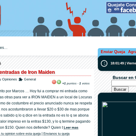
ejes…
Enviar Queja
Agr
s
18:01:49 | Vier
 entradas de Iron Maiden
Buscar en 
y Opiniones
General
+1
puntos -
1
votos
rito por Marcos … Hoy fui a comprar mi entrada como
tas otras para ver a IRON MAIDEN a un local de Locuras
omo de costumbre el precio anunciado nunca se respeta
a nos acostumbraron a llevar $20 o $30 de mas porque
es sabido q lo q dice en la entrada no es lo q se abona
 valor impreso en la entras $130, y lo q termine pagando
ron $150. Quien nos defiende? Quien t
Leer mas
|
 tu opinion sobre esta queja
Envianos tu queja