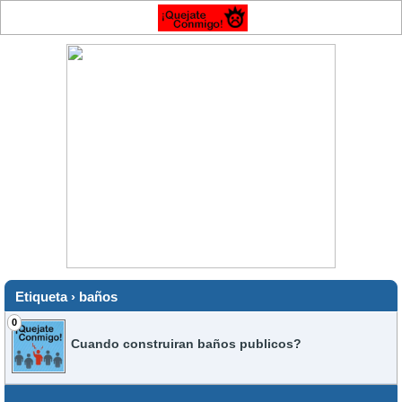
Etiqueta › baños
0
Cuando construiran baños publicos?