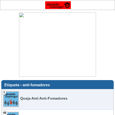
Etiqueta › anti-fumadores
1
Queja Anti Anti-Fumadores
65