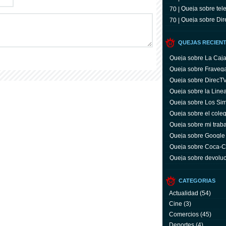
Queja sobre tele
70 |
Queja sobre Dir
70 |
QUEJAS RECIEN
Queja sobre La Caj
Queja sobre Fraveg
Queja sobre DirecT
Queja sobre la Line
Queja sobre Los Si
Queja sobre el coleg
Queja sobre mi trab
Queja sobre Google
Queja sobre Coca-C
servicio y facturas
Queja sobre devoluc
aparato defectuoso
CATEGORIAS
Actualidad
(54)
Cine
(3)
Comercios
(45)
Deportes
(4)