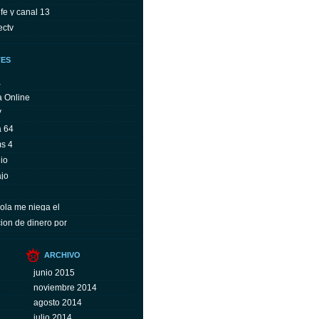
fe y canal 13
ectv
TES
a
a Online
V
a 64
ms 4
io
ajo
ola me niega el
ion de dinero por
ARCHIVO
junio 2015
noviembre 2014
agosto 2014
julio 2014