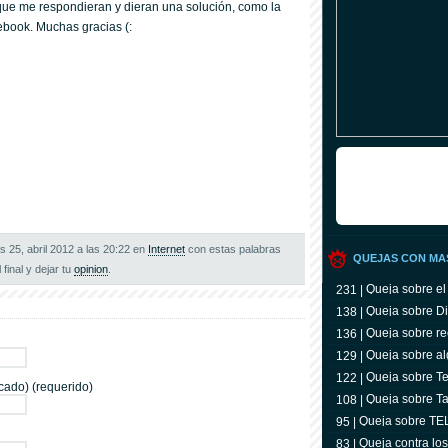
ue me respondieran y dieran una solución, como la
ebook. Muchas gracias (:
s 25, abril 2012 a las 20:22 en
Internet
con estas palabras
QUEJAS CON MA
 final y dejar tu
opinion
.
Queja sobre el
231 |
Queja sobre Di
138 |
Queja sobre re
136 |
Queja sobre al
129 |
Queja sobre Tel
122 |
cado) (requerido)
televidente
Queja sobre Ta
108 |
Queja sobre T
95 |
Queja contra lo
83 |