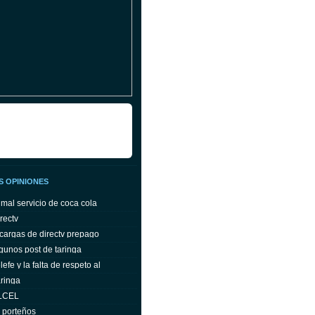
S OPINIONES
 mal servicio de coca cola
rectv
cargas de directv prepago
gunos post de taringa
efe y la falta de respeto al
ringa
ELCEL
s porteños