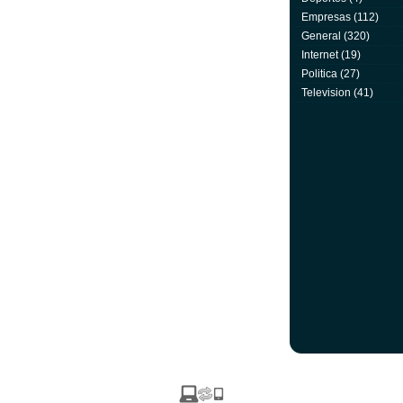
Empresas
(112)
General
(320)
Internet
(19)
Politica
(27)
Television
(41)