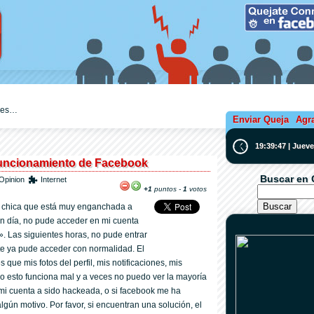
ejes…
Enviar Queja
Agr
19:39:47 | Juev
funcionamiento de Facebook
Buscar en 
Opinion
Internet
+1
puntos -
1
votos
a chica que está muy enganchada a
n día, no pude acceder en mi cuenta
. Las siguientes horas, no pude entrar
te ya pude acceder con normalidad. El
ue mis fotos del perfil, mis notificaciones, mis
o esto funciona mal y a veces no puedo ver la mayoría
 mi cuenta a sido hackeada, o si facebook me ha
algún motivo. Por favor, si encuentran una solución, el