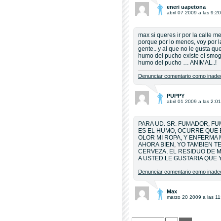
eneri uapetona
abril 07 2009 a las 9:20
max si queres ir por la calle 
porque por lo menos, voy por l
gente.. y al que no le gusta q
humo del pucho existe el smog
humo del pucho … ANIMAL..!
Denunciar comentario como inadec
PUPPY
abril 01 2009 a las 2:01
PARA UD. SR. FUMADOR, FU
ES EL HUMO, OCURRE QUE E
OLOR MI ROPA, Y ENFERMA 
AHORA BIEN, YO TAMBIEN T
CERVEZA, EL RESIDUO DE M
A USTED LE GUSTARIA QUE
Denunciar comentario como inadec
Max
marzo 20 2009 a las 11