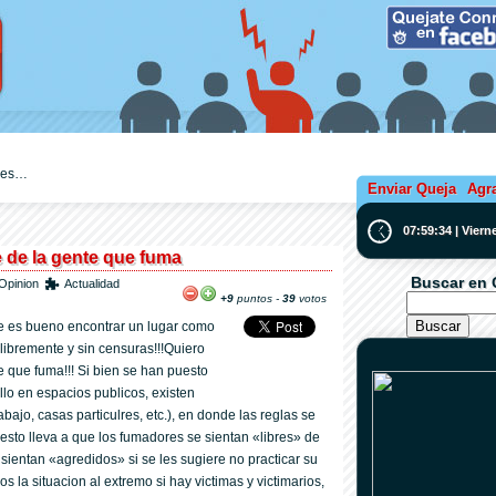
ejes…
Enviar Queja
Agr
07:59:34 | Vier
 de la gente que fuma
Buscar en 
Opinion
Actualidad
+9
puntos -
39
votos
e es bueno encontrar un lugar como
libremente y sin censuras!!!Quiero
 que fuma!!! Si bien se han puesto
illo en espacios publicos, existen
abajo, casas particulres, etc.), en donde las reglas se
esto lleva a que los fumadores se sientan «libres» de
 sientan «agredidos» si se les sugiere no practicar su
s la situacion al extremo si hay victimas y victimarios,