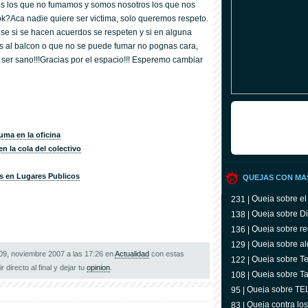
s los que no fumamos y somos nosotros los que nos
ok?Aca nadie quiere ser victima, solo queremos respeto.
e si se hacen acuerdos se respeten y si en alguna
as al balcon o que no se puede fumar no pognas cara,
 ser sano!!!Gracias por el espacio!!! Esperemo cambiar
uma en la oficina
n la cola del colectivo
s en Lugares Publicos
QUEJAS CON MA
Queja sobre el
231 |
Queja sobre Di
138 |
Queja sobre re
136 |
Queja sobre al
129 |
 09, noviembre 2007 a las 17:26 en
Actualidad
con estas
Queja sobre Tel
122 |
r directo al final y dejar tu
opinion
.
televidente
Queja sobre Ta
108 |
Queja sobre T
95 |
Queja contra lo
83 |