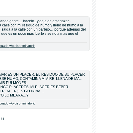
meando gente… hacelo.. y deja de amenazar.-
a calle con mi residuo de humo y lleno de humo a la
ue salga a la calle con un barbijo… porque ademas del
 que es un poco mas fuerte y se nota mas que el
uado y/o discriminatorio
MAR ES UN PLACER, EL RESIDUO DE SU PLACER
SE HUMO, CONTAMINA MI AIRE, LLENA DE MAL
MIS PULMONES.
ENGO PLACERES, MI PLACER ES BEBER
I PLACER; ES LA ORINA…
 YO LO MEARA…?
uado y/o discriminatorio
:48