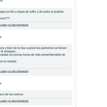
:45
egas un tiro y dejas de sufrir, y de joder al projimo..
y vos???
uado y/o discriminatorio
19
vos y bien de la risa cuando tus pulmones se llenen
 y te ahogues…
hospital con pocas horas de vida arrepintiendote de
es la verdad.
uado y/o discriminatorio
16
baco de las narices
uado y/o discriminatorio