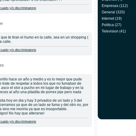
Empresas
(112)
uado y/o discriminatorio
General
(320)
Internet
(19)
44
Politica
(27)
Television
(41)
que te tiran el humo en la calle, sea en un shopping (
 calle.
uado y/o discriminatorio
:03
arrillo hace un año y medio y es lo mejor que pude
 trate de respetar a todos los que no fumaban de
sco el olor a pucho en mi lugar de trabajo y en la
veces al año una pitadita de porrex jeje pero nada
ida hoy en dia y hay 3 privados de un lado y 3 del
 cerramos ya que de un lado se fuma y del otro no, por
a sino me moriria ya que es insoportable.
gos! No hay que alterarse!
uado y/o discriminatorio