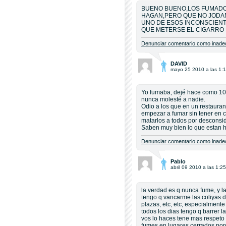
BUENO BUENO,LOS FUMADOR
HAGAN,PERO QUE NO JODAN
UNO DE ESOS INCONSCIENT
QUE METERSE EL CIGARRO 
Denunciar comentario como inadec
DAVID
mayo 25 2010 a las 1:
Yo fumaba, dejé hace como 10
nunca molesté a nadie.
Odio a los que en un restaura
empezar a fumar sin tener en c
matarlos a todos por desconsi
Saben muy bien lo que estan h
Denunciar comentario como inadec
Pablo
abril 09 2010 a las 1:25
la verdad es q nunca fume, y l
tengo q vancarme las coliyas de
plazas, etc, etc, especialmente
todos los dias tengo q barrer l
vos lo haces tene mas respeto p
fumes en lugares cerrados por