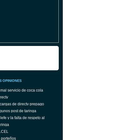
S OPINIONES
 mal servicio de coca cola
rectv
cargas de directv prepago
gunos post de taringa
efe y la falta de respeto al
ringa
ELCEL
s porteños