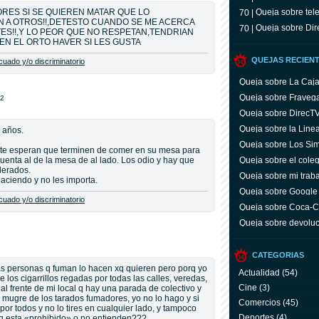
ES SI SE QUIEREN MATAR QUE LO
Queja sobre tele
70 |
 A OTROS!!,DETESTO CUANDO SE ME ACERCA
Queja sobre Dir
70 |
ES!!,Y LO PEOR QUE NO RESPETAN,TENDRIAN
EN EL ORTO HAVER SI LES GUSTA
QUEJAS RECIEN
uado y/o discriminatorio
Queja sobre La Caj
Queja sobre Fraveg
12
Queja sobre DirecT
Queja sobre la Line
 años.
Queja sobre Los Si
nte esperan que terminen de comer en su mesa para
uenta al de la mesa de al lado. Los odio y hay que
Queja sobre el coleg
derados.
Queja sobre mi trab
aciendo y no les importa.
Queja sobre Google
uado y/o discriminatorio
Queja sobre Coca-C
servicio y facturas
Queja sobre devoluc
aparato defectuoso
CATEGORIAS
as personas q fuman lo hacen xq quieren pero porq yo
Actualidad
(54)
 los cigarrillos regadas por todas las calles, veredas,
Cine
(3)
 al frente de mi local q hay una parada de colectivo y
a mugre de los tarados fumadores, yo no lo hago y si
Comercios
(45)
or todos y no lo tires en cualquier lado, y tampoco
Deportes
(4)
q esta «prohibido» o no entienden???