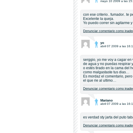
mayo 10 2009 a las 15
con ese criterio.. fumador.. te p
Excelente la queja.
Yo puedo correr sin agitarme 
Denunciar comentario como inadec
yo
abril 07 2009 a las 16:
serggio, yo me voy a cagar en 
de agua y no puedas respirar
o estés tirado en la cama del 
como malgastaste tus dias…
Es mordaz el comentario, pero 
el que rie al ultimo…
Denunciar comentario como inadec
Mariano
abril 07 2009 a las 16:
es verdad sty jarta del puto ta
Denunciar comentario como inadec