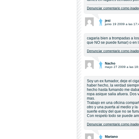
Denunciar comentario como inadec
jesi
junio 19 2009 a las 17:
cagaria bien a trompadas a los 
que NO se puede fumar) o en la
Denunciar comentario como inadec
Nacho
mayo 27 2009 a las 18
Soy un ex fumador, deje el cig
haber hecho, la verdad siempre
hecho hasta fumando me daba a
ropa asique salia afuera. Dos 
mas.
Trabajo en una oficina compart
otro y una puerta al medio y la
suerte estoy del que no se fum
Con respeto todo se puede ami
Denunciar comentario como inadec
Mariano