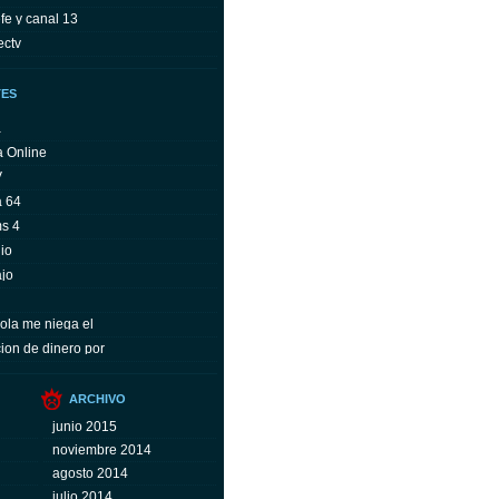
fe y canal 13
ectv
TES
a
a Online
V
a 64
ms 4
io
ajo
ola me niega el
ion de dinero por
ARCHIVO
junio 2015
noviembre 2014
agosto 2014
julio 2014