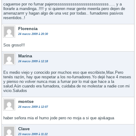
caguense por no fumar pajerosssssssssssssssssssssssss….. y a
llorarle a mandinga..!!!! y si quieren mear gente meenla pero dejen de
amenazarrrr y hagan algo de una vez por todas.. fumadores pasivos
resentidos..!
Florencia
24 marzo 2009 à 20:30
Sos groso!!!
Marina
24 marzo 2009 à 12:18
Es medio viejo y conocido por muchos eso que escribiste,Max.Pero
tenés razón, hay que respetar a los no-fumadores.Yo dejé hace 4 meses
y pienso no volver nunca mas a fumar por lo mal que hace a la
salud.Aún cuando era fumadora, cuidaba de no molestar a nadie con mi
vicio.Saludos
montse
24 marzo 2009 à 12:07
haber señora mia el humo jode pero no moja a si que ajo&agua
Clave
23 marzo 2009 à 11:22