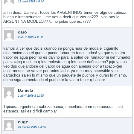
12 abril 2009 à 0:44
ahhh dios.. Daniela.. todos los ARGENTINOS tenemos algo de cabeza
hueca e irrespetuosos…me vas a decir que vos no???.. vos sos la
ARGENTINA MODELO???.. no jodas queres.????
caro
7 abril 2009 à 11:59
vamos a ver que decis cuando se ponga mas de moda el cigarrillo
electronico con el que se puede fumar en todos lados! ya que solo tira
vapor de agua peor no es dañino para la salud del fumador ni del fumador
pasivo»¦pq a uds lo q les molesta es q les hace daño»¦o no? jaja ya los
veo dps quejandose del vapor de agua con apenas olor a tabaco»¦en
unos meses se va ver por todos lados ya q es muy accesible y los
cartuchos salen lo mismo que un paquete de puchos y duran lo mismo,
como siga aumentando el pucho te la vas a tener q bancar.
Daniela
2 abril 2009 à 21:55
Tí­pico/a argentino/a cabeza hueca, soberbio/a e irrespetuoso/a… así­
estamos, así­ es difí­cil cambiar.
euge
25 marzo 2009 à 0:55