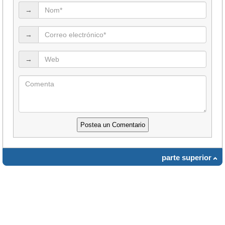
→
→
→
parte superior