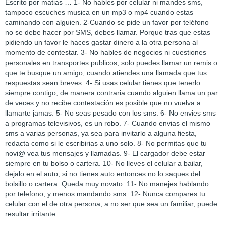
Escrito por matias … 1- No hables por celular ni mandes sms,
tampoco escuches musica en un mp3 o mp4 cuando estas
caminando con alguien. 2-Cuando se pide un favor por teléfono
no se debe hacer por SMS, debes llamar. Porque tras que estas
pidiendo un favor le haces gastar dinero a la otra persona al
momento de contestar. 3- No hables de negocios ni cuestiones
personales en transportes publicos, solo puedes llamar un remis o
que te busque un amigo, cuando atiendes una llamada que tus
respuestas sean breves. 4- Si usas celular tienes que tenerlo
siempre contigo, de manera contraria cuando alguien llama un par
de veces y no recibe contestación es posible que no vuelva a
llamarte jamas. 5- No seas pesado con los sms. 6- No envies sms
a programas televisivos, es un robo. 7- Cuando envias el mismo
sms a varias personas, ya sea para invitarlo a alguna fiesta,
redacta como si le escribirias a uno solo. 8- No permitas que tu
novi@ vea tus mensajes y llamadas. 9- El cargador debe estar
siempre en tu bolso o cartera. 10- No lleves el celular a bailar,
dejalo en el auto, si no tienes auto entonces no lo saques del
bolsillo o cartera. Queda muy novato. 11- No manejes hablando
por telefono, y menos mandando sms. 12- Nunca compares tu
celular con el de otra persona, a no ser que sea un familiar, puede
resultar irritante.