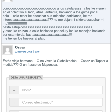
odioooooooooooooooooooooooooooo a los celularesss. a los ke vienen
en el colectivo al lado, atras, enfrente, hablando a los gritos por su
celu… odio tener ke escuchar sus miserias cotidianas, ke me
interesaaaaaaaaaaaaaaaaaaaa??? no me dejan ni sikiera escuchar mi
mp3!!!!!!!!!!!!!!!!!!
basta estupidosssssssssssssssssssssssssssssssssssssss…
y esos ke cruzan la calle hablando por celu y los ke manejan hablando
por esa mierda, bastaaaaaaaaaaaaaaaaaaaaa!!!
me tienen los huevos al plato
Oscar
22 febrero 2009 à 0:46
Estás viejo hermano… O no vives la Globalización… Capaz un Tapper a
medida??? O un frasco de Mayonesa.
DEJA UNA RESPUESTA
→
→