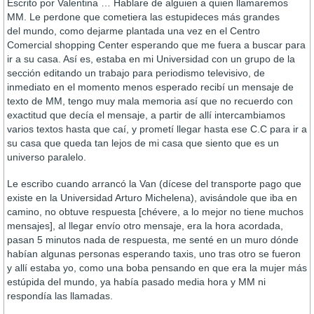
Escrito por Valentina … Hablare de alguien a quien llamaremos
MM. Le perdone que cometiera las estupideces más grandes
del mundo, como dejarme plantada una vez en el Centro
Comercial shopping Center esperando que me fuera a buscar para
ir a su casa. Así es, estaba en mi Universidad con un grupo de la
sección editando un trabajo para periodismo televisivo, de
inmediato en el momento menos esperado recibí un mensaje de
texto de MM, tengo muy mala memoria así que no recuerdo con
exactitud que decía el mensaje, a partir de allí intercambiamos
varios textos hasta que caí, y prometí llegar hasta ese C.C para ir a
su casa que queda tan lejos de mi casa que siento que es un
universo paralelo.
Le escribo cuando arrancó la Van (dícese del transporte pago que
existe en la Universidad Arturo Michelena), avisándole que iba en
camino, no obtuve respuesta [chévere, a lo mejor no tiene muchos
mensajes], al llegar envío otro mensaje, era la hora acordada,
pasan 5 minutos nada de respuesta, me senté en un muro dónde
habían algunas personas esperando taxis, uno tras otro se fueron
y allí estaba yo, como una boba pensando en que era la mujer más
estúpida del mundo, ya había pasado media hora y MM ni
respondía las llamadas.