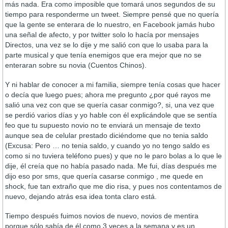
más nada. Era como imposible que tomará unos segundos de su
tiempo para responderme un tweet. Siempre pensé que no quería
que la gente se enterara de lo nuestro, en Facebook jamás hubo
una señal de afecto, y por twitter solo lo hacía por mensajes
Directos, una vez se lo dije y me salió con que lo usaba para la
parte musical y que tenía enemigos que era mejor que no se
enteraran sobre su novia (Cuentos Chinos).
Y ni hablar de conocer a mi familia, siempre tenía cosas que hacer
o decía que luego pues; ahora me pregunto ¿por qué rayos me
salió una vez con que se quería casar conmigo?, si, una vez que
se perdió varios días y yo hable con él explicándole que se sentía
feo que tu supuesto novio no te enviará un mensaje de texto
aunque sea de celular prestado diciéndome que no tenia saldo
(Excusa: Pero … no tenia saldo, y cuando yo no tengo saldo es
como si no tuviera teléfono pues) y que no le paro bolas a lo que le
dije, él creía que no había pasado nada. Me fui, días después me
dijo eso por sms, que quería casarse conmigo , me quede en
shock, fue tan extraño que me dio risa, y pues nos contentamos de
nuevo, dejando atrás esa idea tonta claro está.
Tiempo después fuimos novios de nuevo, novios de mentira
porque sólo sabía de él como 3 veces a la semana y es un