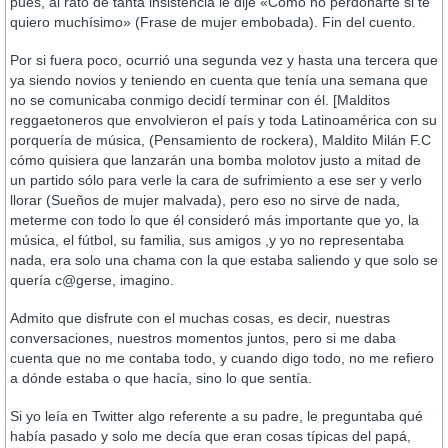
pues, al rato de tanta insistencia le dije «Cómo no perdonarte si te
quiero muchísimo» (Frase de mujer embobada). Fin del cuento.
Por si fuera poco, ocurrió una segunda vez y hasta una tercera que
ya siendo novios y teniendo en cuenta que tenía una semana que
no se comunicaba conmigo decidí terminar con él. [Malditos
reggaetoneros que envolvieron el país y toda Latinoamérica con su
porquería de música, (Pensamiento de rockera), Maldito Milán F.C
cómo quisiera que lanzarán una bomba molotov justo a mitad de
un partido sólo para verle la cara de sufrimiento a ese ser y verlo
llorar (Sueños de mujer malvada), pero eso no sirve de nada,
meterme con todo lo que él consideró más importante que yo, la
música, el fútbol, su familia, sus amigos ,y yo no representaba
nada, era solo una chama con la que estaba saliendo y que solo se
quería c@gerse, imagino.
Admito que disfrute con el muchas cosas, es decir, nuestras
conversaciones, nuestros momentos juntos, pero si me daba
cuenta que no me contaba todo, y cuando digo todo, no me refiero
a dónde estaba o que hacía, sino lo que sentía.
Si yo leía en Twitter algo referente a su padre, le preguntaba qué
había pasado y solo me decía que eran cosas típicas del papá,