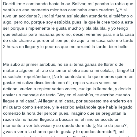
Decidí irme caminando hasta la av. Bolívar, así pasaba la rabia que
sentía en ese momento mientras caminaba esas cuadras [¿Y si
tuvo un accidente?, ¡no! si fuera así alguien atendería el teléfono o
algo, pero no, porque soy estúpida pues, la que le cree todo a este
ser porque simplemente le gusta mucho y bla bla bla, y yo tengo
que estudiar para mañana pero no, decidí venirme para ir a la casa
de este chamo a perder el tiempo, de aquí a mi casa solo me tardo
2 horas en llegar y lo peor es que me arruinó la tarde, bien bello.
Me subo al primer autobús, no sé si tenía ganas de llorar o de
matar a alguien, al rato de tomar el otro suena mi celular, ¡Bingo! El
susodicho reportándose, [No le contestaré, lo que menos quiero es
gastar mi saliva discutiendo con él], repica varias veces, se
detiene, vuelve a repicar varias veces, cuelgo la llamada, y decido
enviar un mensaje de texto “Voy en el autobús, te escribo cuando
llegue a mi casa”. Al llegar a mi casa, por supuesto me encierro en
mi cuarto como siempre, y le escribo avisándole que había llegado,
comenzó la hora del perdón pues, imagino que se preguntan la
razón de no haber llegado a buscarme, el niño se acostó un
momento a ver televisión y se quedó dormido [¿No te da pena?,
¿vas a ver a la chama que te gusta y te quedas dormido?], así