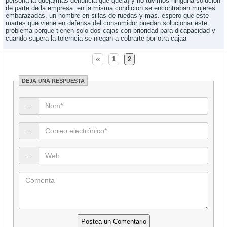
persona la queja{mas denuncia que queja} y no tuvimos ninguna solucion
de parte de la empresa. en la misma condicion se encontraban mujeres
embarazadas. un hombre en sillas de ruedas y mas. espero que este
martes que viene en defensa del consumidor puedan solucionar este
problema porque tienen solo dos cajas con prioridad para dicapacidad y
cuando supera la tolerncia se niegan a cobrarte por otra cajaa
‹‹
1
2
DEJA UNA RESPUESTA
→
→
→