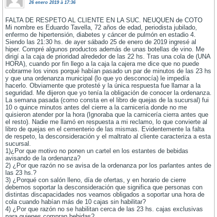
26 enero 2019 à 17:36
FALTA DE RESPETO AL CLIENTE EN LA SUC. NEUQUEN de COTO
Mi nombre es Eduardo Tavella, 72 años de edad, periodista jubilado,
enfermo de hipertensión, diabetes y cáncer de pulmón en estadio 4.
Siendo las 21:30 hs. de ayer sábado 25 de enero de 2019 ingresé al
hiper. Compré algunos productos además de unas botellas de vino. Me
dirigí a la caja de prioridad alrededor de las 22 hs. Tras una cola de (UNA
HORA), cuando por fin llego a la caja la cajera me dice que no puede
cobrarme los vinos porqué habían pasado un par de minutos de las 23 hs
y que una ordenanza municipal (lo que yo desconocía) le impedía
hacerlo. Obviamente que protesté y la única respuesta fue llamar a la
seguridad. Me dijeron que yo tenía la obligación de conocer la ordenanza.
La semana pasada (como consta en el libro de quejas de la sucursal) fui
10 o quince minutos antes del cierre a la carnicería donde no me
quisieron atender por la hora (Ignoraba que la carnicería cierra antes que
el resto). Nadie me llamó en respuesta a mi reclamo, lo que convierte al
libro de quejas en el cementerio de las mismas. Evidentemente la falta
de respeto, la desconsideración y el maltrato al cliente caracteriza a esta
sucursal.
1)¿Por que motivo no ponen un cartel en los estantes de bebidas
avisando de la ordenanza?
2) ¿Por que razón no se avisa de la ordenanza por los parlantes antes de
las 23 hs.?
3) ¿Porqué con salón lleno, día de ofertas, y en horario de cierre
debemos soportar la desconsideración que significa que personas con
distintas discapacidades nos veamos obligados a soportar una hora de
cola cuando habían más de 10 cajas sin habilitar?
4) ¿Por que razón no se habilitan cerca de las 23 hs. cajas exclusivas
para quienes compran bebidas?