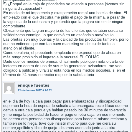
5) ¿Porqué en la caja de prioridades se atiende a personas jóvenes sin
ninguna discapacidad?
En medio de mi impotencia y exasperación rompí una botella de vino. El
empleado con el que discutía me pidió el pago de la misma, a pesar de
la vigencia de la ordenanza y pretendió que la pagara sin emitir ningún
comprobante.
Obviamente que la gran mayoría de los clientes que estaban cerca se
solidarizaron conmigo, lo que derivó en un escándalo mayúsculo.
Las ofertas son muy buenas y la calidad de los productos también, por lo
que no entiendo que con tan buen marketing se descuide tanto la
atención al cliente.
Como corolario, el prepotente empleado me expresó que de ahora en
más tengo prohibido el ingreso a la sucursal EL COLMO.
Dado que los medios de prensa, difícilmente publiquen nota o carta de
lectores en contra de uno de sus más generosos avisadores, me veo
obligado a publicar y viralizar esta nota en los medios sociales, si en el
término de 24 horas no recibo respuesta satisfactoria.
enrique fuentes
23 diciembre 2017 à 14:53
en el dia de hoy la caja para pagar para embarazadas y discapacidad
superaba la hora de espera, le solicito a la encargada rocio lifuco que me
derive a otra caja porque ya habian pasado los 30 minutos de tolerancia
y me niega la posibidad de hacer el pago en otra caja. en ese momento
se acerca otra persona con discapacidad para hacer el mismo reclamo y
tambien se lo niega. tuve que insistir mucho para que me diera su
nombre,apellido y libro de queja. dejamos asentado junto a la otra