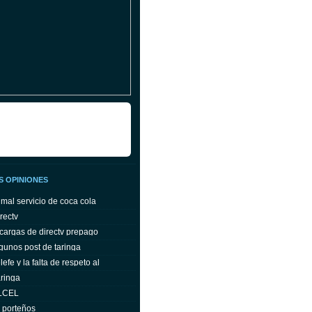
S OPINIONES
 mal servicio de coca cola
rectv
cargas de directv prepago
gunos post de taringa
efe y la falta de respeto al
ringa
ELCEL
s porteños