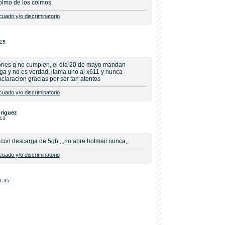
olmo de los colmos.
uado y/o discriminatorio
:15
ones q no cumplen, el dia 20 de mayo mandan
ga y no es verdad, llama uno al x611 y nunca
claracion gracias por ser tan atentos
uado y/o discriminatorio
riguez
:13
con descarga de 5gb,,,,no abre hotmail nunca,,
uado y/o discriminatorio
1:35