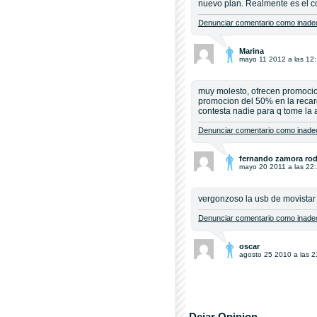
nuevo plan. Realmente es el c
Denunciar comentario como inadec
Marina
mayo 11 2012 a las 12
muy molesto, ofrecen promoci
promocion del 50% en la recar
contesta nadie para q tome la a
Denunciar comentario como inadec
fernando zamora rod
mayo 20 2011 a las 22
vergonzoso la usb de movistar 
Denunciar comentario como inadec
oscar
agosto 25 2010 a las 2
Dejar Opinion