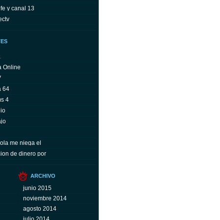
fe y canal 13
ectv
TES
a
a Online
V
a 64
ms 4
io
ajo
ola me niega el
ion de dinero por
ARCHIVO
junio 2015
noviembre 2014
agosto 2014
julio 2014