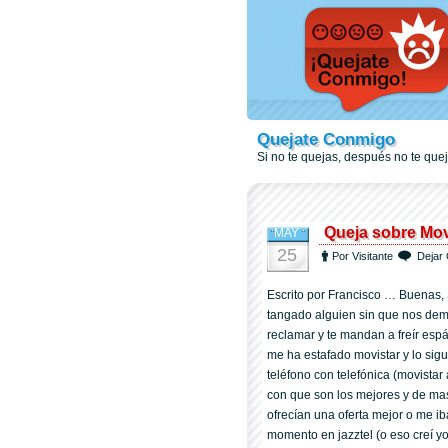
Quejate Conmigo
Si no te quejas, después no te qu
Queja sobre Mov
MAY
25
Por Visitante
Dejar 
Escrito por Francisco … Buenas,
tangado alguien sin que nos demo
reclamar y te mandan a freí­r esp
me ha estafado movistar y lo sig
teléfono con telefónica (movista
con que son los mejores y de mas
ofrecí­an una oferta mejor o me ib
momento en jazztel (o eso creí­ yo