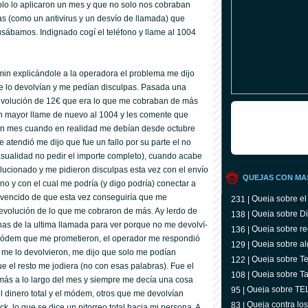
lo lo aplicaron un mes y que no solo nos cobraban
s (como un antivirus y un desví­o de llamada) que
ábamos. Indignado cogí­ el teléfono y llame al 1004
min explicándole a la operadora el problema me dijo
lo devolví­an y me pedí­an disculpas. Pasada una
evolución de 12€ que era lo que me cobraban de más
 mayor llame de nuevo al 1004 y les comente que
 un mes cuando en realidad me debí­an desde octubre
atendió me dijo que fue un fallo por su parte el no
asualidad no pedir el importe completo), cuando acabe
lucionado y me pidieron disculpas esta vez con el enví­o
QUEJAS CON MA
y con el cual me podrí­a (y digo podrí­a) conectar a
convencido de que esta vez conseguirí­a que me
Queja sobre el
231 |
devolución de lo que me cobraron de más. Ay lerdo de
Queja sobre Di
138 |
nas de la ultima llamada para ver porque no me devolví­
Queja sobre re
136 |
módem que me prometieron, el operador me respondió
Queja sobre al
129 |
 me lo devolvieron, me dijo que solo me podí­an
Queja sobre Tel
122 |
ue el resto me jodiera (no con esas palabras). Fue el
televidente
Queja sobre Ta
108 |
ás a lo largo del mes y siempre me decí­a una cosa
Queja sobre T
95 |
el dinero total y el módem, otros que me devolví­an
Queja contra lo
83 |
, lo que se dice un pitorreo total hacia mi persona. A