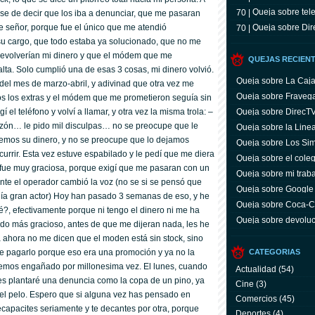
Queja sobre tele
70 |
ase de decir que los iba a denunciar, que me pasaran
e señor, porque fue el único que me atendió
Queja sobre Dir
70 |
u cargo, que todo estaba ya solucionado, que no me
devolverí­an mi dinero y que el módem que me
QUEJAS RECIEN
falta. Solo cumplió una de esas 3 cosas, mi dinero volvió.
Queja sobre La Caj
ra del mes de marzo-abril, y adivinad que otra vez me
Queja sobre Fraveg
os los extras y el módem que me prometieron seguí­a sin
 el teléfono y volví­ a llamar, y otra vez la misma trola: –
Queja sobre DirecT
azón… le pido mil disculpas… no se preocupe que le
Queja sobre la Line
mos su dinero, y no se preocupe que lo dejamos
Queja sobre Los Si
rrir. Esta vez estuve espabilado y le pedí­ que me diera
Queja sobre el coleg
 fue muy graciosa, porque exigí­ que me pasaran con un
Queja sobre mi trab
te el operador cambió la voz (no se si se pensó que
Queja sobre Google
eí­a gran actor) Hoy han pasado 3 semanas de eso, y he
Queja sobre Coca-C
ué?, efectivamente porque ni tengo el dinero ni me ha
servicio y facturas
Queja sobre devoluc
do más gracioso, antes de que me dijeran nada, les he
aparato defectuoso
a ahora no me dicen que el moden está sin stock, sino
 pagarlo porque eso era una promoción y ya no la
CATEGORIAS
 hemos engañado por millonesima vez. El lunes, cuando
Actualidad
(54)
les plantaré una denuncia como la copa de un pino, ya
Cine
(3)
l pelo. Espero que si alguna vez has pensado en
Comercios
(45)
recapacites seriamente y te decantes por otra, porque
Deportes
(4)