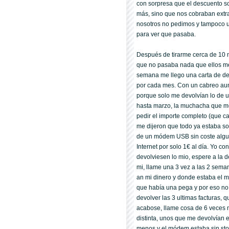
con sorpresa que el descuento so
más, sino que nos cobraban extra
nosotros no pedimos y tampoco us
para ver que pasaba.
Después de tirarme cerca de 10 
que no pasaba nada que ellos me 
semana me llego una carta de d
por cada mes. Con un cabreo aun
porque solo me devolví­an lo de
hasta marzo, la muchacha que me 
pedir el importe completo (que c
me dijeron que todo ya estaba so
de un módem USB sin coste alguno 
Internet por solo 1€ al dí­a. Yo 
devolviesen lo mio, espere a la 
mi, llame una 3 vez a las 2 sema
an mi dinero y donde estaba el 
que habí­a una pega y por eso no
devolver las 3 ultimas facturas, q
acabose, llame cosa de 6 veces m
distinta, unos que me devolví­an 
menos y el módem estaba sin stock