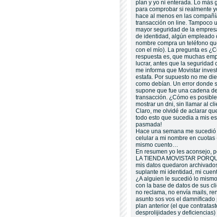
plan y yo ni enterada. Lo más 
para comprobar si realmente y
hace al menos en las compañí
transacción on line. Tampoco u
mayor seguridad de la empresa 
de identidad, algún empleado d
nombre compra un teléfono que 
con el mío). La pregunta es ¿C
respuesta es, que muchas empr
lucrar, antes que la seguridad
me informa que Movistar inves
estafa. Por supuesto no me di
como debían. Un error donde se
supone que fue una cadena de 
transacción. ¿Cómo es posible 
mostrar un dni, sin llamar al c
Claro, me olvidé de aclarar qu
todo esto que sucedia a mis e
pasmada!
Hace una semana me sucedió 
celular a mi nombre en cuotas (
mismo cuento…
En resumen yo les aconsejo,
LA TIENDA MOVISTAR PORQUE 
mis datos quedaron archivado
suplante mi identidad, mi cuent
¿A alguien le sucedió lo mism
con la base de datos de sus cl
no reclama, no envía mails, re
asunto sos vos el damnificado
plan anterior (el que contratas
desprolijidades y deficiencias)