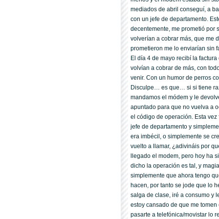
mediados de abril conseguí­, a b
con un jefe de departamento. Est
decentemente, me prometió por s
volverí­an a cobrar más, que me 
prometieron me lo enviarí­an sin 
El dí­a 4 de mayo recibí­ la factu
volví­an a cobrar de más, con tod
venir. Con un humor de perros cogí­
Disculpe… es que… si si tiene r
mandamos el módem y le devolve
apuntado para que no vuelva a ocu
el código de operación. Esta vez
jefe de departamento y simplemen
era imbécil, o simplemente se cr
vuelto a llamar, ¿adivináis por q
llegado el modem, pero hoy ha si
dicho la operación es tal, y magi
simplemente que ahora tengo que
hacen, por tanto se jode que lo
salga de clase, iré a consumo y 
estoy cansado de que me tomen e
pasarte a telefónica/movistar lo 