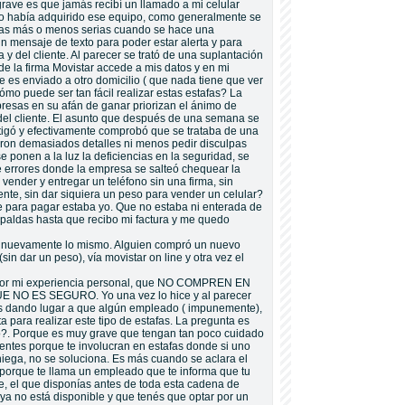
grave es que jamás recibí un llamado a mi celular
o había adquirido ese equipo, como generalmente se
as más o menos serias cuando se hace una
n mensaje de texto para poder estar alerta y para
y del cliente. Al parecer se trató de una suplantación
e la firma Movistar accede a mis datos y en mi
es enviado a otro domicilio ( que nada tiene que ver
ómo puede ser tan fácil realizar estas estafas? La
esas en su afán de ganar priorizan el ánimo de
 del cliente. El asunto que después de una semana se
tigó y efectivamente comprobó que se trataba de una
eron demasiados detalles ni menos pedir disculpas
 ponen a la luz la deficiencias en la seguridad, se
errores donde la empresa se salteó chequear la
vender y entregar un teléfono sin una firma, sin
liente, sin dar siquiera un peso para vender un celular?
e para pagar estaba yo. Que no estaba ni enterada de
spaldas hasta que recibo mi factura y me quedo
nuevamente lo mismo. Alguien compró un nuevo
sin dar un peso), vía movistar on line y otra vez el
 por mi experiencia personal, que NO COMPREN EN
NO ES SEGURO. Yo una vez lo hice y al parecer
s dando lugar a que algún empleado ( impunemente),
a para realizar este tipo de estafas. La pregunta es
o?. Porque es muy grave que tengan tan poco cuidado
ientes porque te involucran en estafas donde si uno
niega, no se soluciona. Es más cuando se aclara el
 porque te llama un empleado que te informa que tu
te, el que disponías antes de toda esta cadena de
 ya no está disponible y que tenés que optar por un