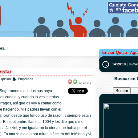
ejes…
Enviar Queja
Agr
14:28:18 | Juev
istar
Buscar en 
Opinion
Empresas
sin votos
 Seguramente a todos nos haya
s cuenta, y cuando lo ves intentas
árragos, así­ que os voy a contar como
ue haciendo. Mis padres llevan con el
r ahora) desde que tengo uso de razón, y siempre están
. En septiembre llame al 1004 y les dije que o me
a a Jazztel, y me igualaron la oferta que habí­a por el
). En marzo me dio por mirar la factura del teléfono y vi