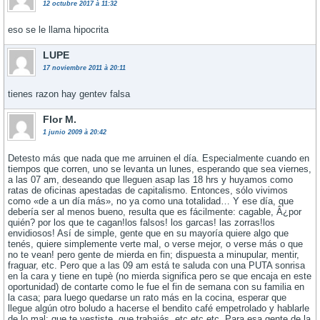
12 octubre 2017 à 11:32
eso se le llama hipocrita
LUPE
17 noviembre 2011 à 20:11
tienes razon hay gentev falsa
Flor M.
1 junio 2009 à 20:42
Detesto más que nada que me arruinen el dí­a. Especialmente cuando en
tiempos que corren, uno se levanta un lunes, esperando que sea viernes,
a las 07 am, deseando que lleguen asap las 18 hrs y huyamos como
ratas de oficinas apestadas de capitalismo. Entonces, sólo vivimos
como «de a un dí­a más», no ya como una totalidad… Y ese dí­a, que
deberí­a ser al menos bueno, resulta que es fácilmente: cagable, Â¿por
quién? por los que te cagan!los falsos! los garcas! las zorras!los
envidiosos! Así­ de simple, gente que en su mayorí­a quiere algo que
tenés, quiere simplemente verte mal, o verse mejor, o verse más o que
no te vean! pero gente de mierda en fin; dispuesta a minupular, mentir,
fraguar, etc. Pero que a las 09 am está te saluda con una PUTA sonrisa
en la cara y tiene en tupè (no mierda significa pero se que encaja en este
oportunidad) de contarte como le fue el fin de semana con su familia en
la casa; para luego quedarse un rato más en la cocina, esperar que
llegue algún otro boludo a hacerse el bendito café empetrolado y hablarle
de lo mal: que te vestiste, que trabajás, etc etc etc. Para esa gente de la