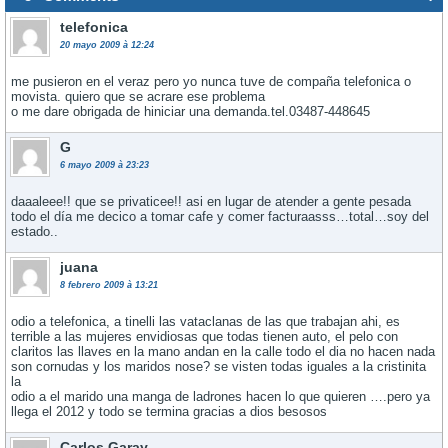
telefonica
20 mayo 2009 à 12:24
me pusieron en el veraz pero yo nunca tuve de compaña telefonica o
movista. quiero que se acrare ese problema
o me dare obrigada de hiniciar una demanda.tel.03487-448645
G
6 mayo 2009 à 23:23
daaaleee!! que se privaticee!! asi en lugar de atender a gente pesada
todo el dí­a me decico a tomar cafe y comer facturaasss…total…soy del
estado..
juana
8 febrero 2009 à 13:21
odio a telefonica, a tinelli las vataclanas de las que trabajan ahi, es
terrible a las mujeres envidiosas que todas tienen auto, el pelo con
claritos las llaves en la mano andan en la calle todo el dia no hacen nada
son cornudas y los maridos nose? se visten todas iguales a la cristinita
la
odio a el marido una manga de ladrones hacen lo que quieren ….pero ya
llega el 2012 y todo se termina gracias a dios besosos
Carlos Garay