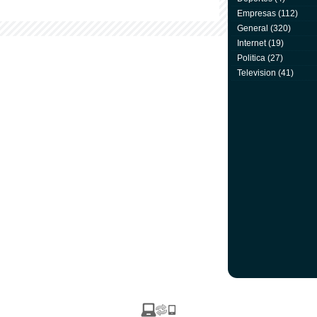
Empresas
(112)
General
(320)
Internet
(19)
Politica
(27)
Television
(41)