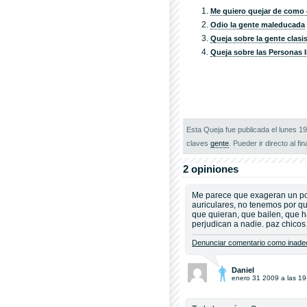
Me quiero quejar de como e
Odio la gente maleducada
Queja sobre la gente clasi
Queja sobre las Personas 
Esta Queja fue publicada el lunes 1
claves
gente
. Pueder ir directo al fin
2 opiniones
Me parece que exageran un po
auriculares, no tenemos por qu
que quieran, que bailen, que hag
perjudican a nadie. paz chico
Denunciar comentario como inadec
Daniel
enero 31 2009 a las 19