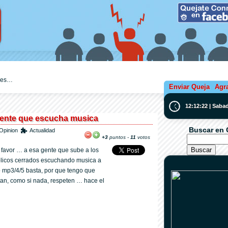
ejes…
Enviar Queja
Agr
12:12:22 | Saba
gente que escucha musica
Buscar en 
Opinion
Actualidad
+3
puntos -
11
votos
 favor … a esa gente que sube a los
ublicos cerrados escuchando musica a
o mp3/4/5 basta, por que tengo que
tan, como si nada, respeten … hace el