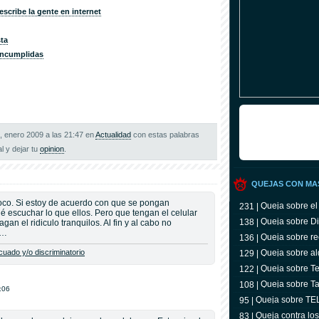
scribe la gente en internet
sta
Incumplidas
9, enero 2009 a las 21:47 en
Actualidad
con estas palabras
al y dejar tu
opinion
.
QUEJAS CON MA
co. Si estoy de acuerdo con que se pongan
Queja sobre el
231 |
é escuchar lo que ellos. Pero que tengan el celular
Queja sobre Di
138 |
an el ridiculo tranquilos. Al fin y al cabo no
s…
Queja sobre re
136 |
uado y/o discriminatorio
Queja sobre al
129 |
Queja sobre Tel
122 |
televidente
Queja sobre Ta
108 |
:06
Queja sobre T
95 |
Queja contra lo
83 |