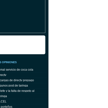
S OPINIONES
 mal servicio de coca cola
rectv
cargas de directv prepago
gunos post de taringa
efe y la falta de respeto al
ringa
ELCEL
s porteños