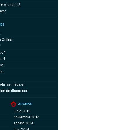
fe y canal 13
ectv
TES
a
a Online
V
a 64
ms 4
io
ajo
ola me niega el
ion de dinero por
ARCHIVO
junio 2015
noviembre 2014
agosto 2014
julio 2014