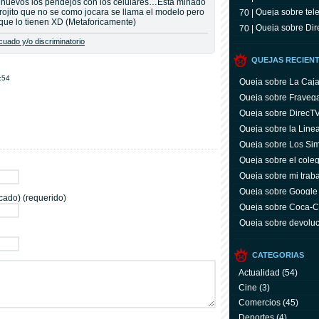
huevos los pendejos con los celulares…Esta minado
 rojito que no se como jocara se llama el modelo pero
Queja sobre tele
70 |
 que lo tienen XD (Metaforicamente)
Queja sobre Dir
70 |
uado y/o discriminatorio
QUEJAS RECIEN
:54
Queja sobre La Caj
Queja sobre Fraveg
Queja sobre DirecT
Queja sobre la Line
Queja sobre Los Si
Queja sobre el coleg
Queja sobre mi trab
Queja sobre Google
cado) (requerido)
Queja sobre Coca-C
servicio y facturas
Queja sobre devoluc
aparato defectuoso
CATEGORIAS
Actualidad
(54)
Cine
(3)
Comercios
(45)
Deportes
(4)