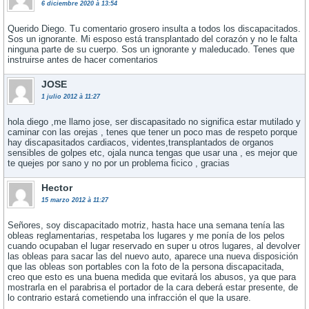
6 diciembre 2020 à 13:54
Querido Diego. Tu comentario grosero insulta a todos los discapacitados.
Sos un ignorante. Mi esposo está transplantado del corazón y no le falta
ninguna parte de su cuerpo. Sos un ignorante y maleducado. Tenes que
instruirse antes de hacer comentarios
JOSE
1 julio 2012 à 11:27
hola diego ,me llamo jose, ser discapasitado no significa estar mutilado y
caminar con las orejas , tenes que tener un poco mas de respeto porque
hay discapasitados cardiacos, videntes,transplantados de organos
sensibles de golpes etc, ojala nunca tengas que usar una , es mejor que
te quejes por sano y no por un problema ficico , gracias
Hector
15 marzo 2012 à 11:27
Señores, soy discapacitado motriz, hasta hace una semana tenía las
obleas reglamentarias, respetaba los lugares y me ponía de los pelos
cuando ocupaban el lugar reservado en super u otros lugares, al devolver
las obleas para sacar las del nuevo auto, aparece una nueva disposición
que las obleas son portables con la foto de la persona discapacitada,
creo que esto es una buena medida que evitará los abusos, ya que para
mostrarla en el parabrisa el portador de la cara deberá estar presente, de
lo contrario estará cometiendo una infracción el que la usare.