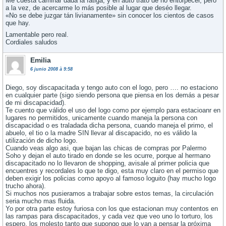
Me cuesta caminar dada la fatiga, y en auto trato de no entorpecer, pero
a la vez, de acercarme lo más posible al lugar que deséo llegar.
«No se debe juzgar tán livianamente» sin conocer los cientos de casos
que hay.
Lamentable pero real.
Cordiales saludos
Emilia
6 junio 2008 à 9:58
Diego, soy discapacitada y tengo auto con el logo, pero …. no estaciono
en cualquier parte (sigo siendo persona que piensa en los demás a pesar
de mi discapacidad).
Te cuento que válido el uso del logo como por ejemplo para estacioanr en
lugares no permitidos, unicamente cuando maneja la persona con
discapacidad o es traladada dicha persona, cuando maneja el primo, el
abuelo, el tio o la madre SIN llevar al discapacido, no es válido la
utilización de dicho logo.
Cuando veas algo asi, que bajan las chicas de compras por Palermo
Soho y dejan el auto tirado en donde se les ocurre, porque al hermano
discapacitado no lo llevaron de shopping, avisale al primer policia que
encuentres y recordales lo que te digo, esta muy claro en el permiso que
deben exigir los policias como apoyo al famoso loguito (hay mucho logo
trucho ahora).
Si muchos nos pusieramos a trabajar sobre estos temas, la circulación
seria mucho mas fluida.
Yo por otra parte estoy furiosa con los que estacionan muy contentos en
las rampas para discapacitados, y cada vez que veo uno lo torturo, los
espero, los molesto tanto que supongo que lo van a pensar la próxima