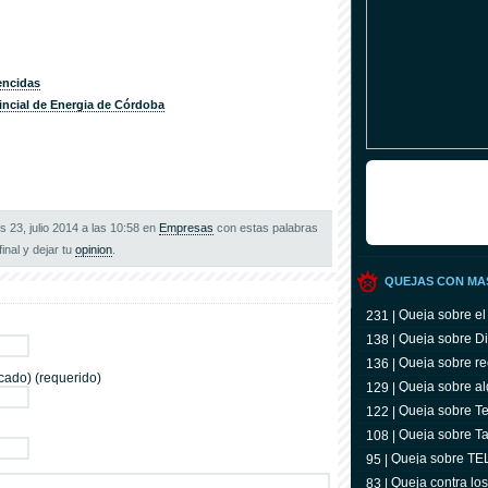
encidas
ncial de Energia de Córdoba
s 23, julio 2014 a las 10:58 en
Empresas
con estas palabras
final y dejar tu
opinion
.
QUEJAS CON MA
Queja sobre el
231 |
Queja sobre Di
138 |
Queja sobre re
136 |
cado) (requerido)
Queja sobre al
129 |
Queja sobre Tel
122 |
televidente
Queja sobre Ta
108 |
Queja sobre T
95 |
Queja contra lo
83 |