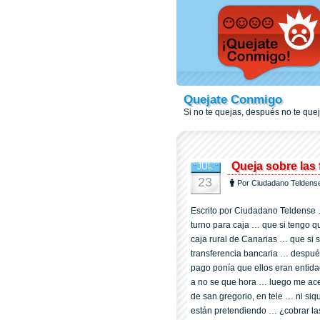
Quejate Conmigo
Si no te quejas, después no te qu
Queja sobre las 
JUL
23
Por Ciudadano Teldens
Escrito por Ciudadano Teldense
turno para caja … que si tengo q
caja rural de Canarias … que si 
transferencia bancaria … despué
pago ponía que ellos eran entid
a no se que hora … luego me acer
de san gregorio, en tele … ni siq
están pretendiendo … ¿cobrar la