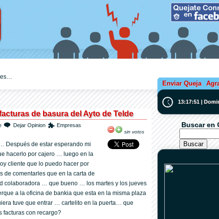
ejes…
Enviar Queja
Agr
13:17:52 | Domi
facturas de basura del Ayto de Telde
Buscar en 
e
Dejar Opinion
Empresas
sin votos
 … Después de estar esperando mi
ue hacerlo por cajero … luego en la
soy cliente que lo puedo hacer por
s de comentarles que en la carta de
ad colaboradora … que bueno … los martes y los jueves
que a la oficina de bankia que esta en la misma plaza
uiera tuve que entrar … cartelito en la puerta… que
s facturas con recargo?