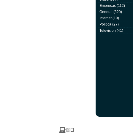
Empresas
(112)
General
(320)
Internet
(19)
Politica
(27)
Television
(41)