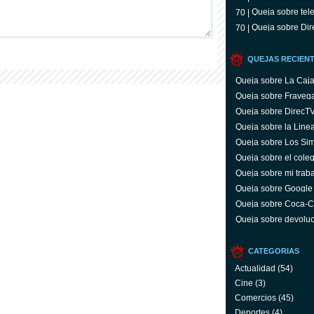
Queja sobre tele
70 |
Queja sobre Dir
70 |
QUEJAS RECIEN
Queja sobre La Caj
Queja sobre Fraveg
Queja sobre DirecT
Queja sobre la Line
Queja sobre Los Si
Queja sobre el coleg
Queja sobre mi trab
Queja sobre Google
Queja sobre Coca-C
servicio y facturas
Queja sobre devoluc
aparato defectuoso
CATEGORIAS
Actualidad
(54)
Cine
(3)
Comercios
(45)
Deportes
(4)