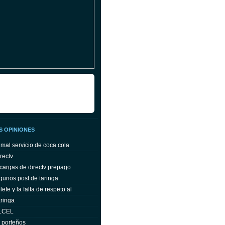
S OPINIONES
 mal servicio de coca cola
rectv
cargas de directv prepago
gunos post de taringa
efe y la falta de respeto al
ringa
ELCEL
s porteños