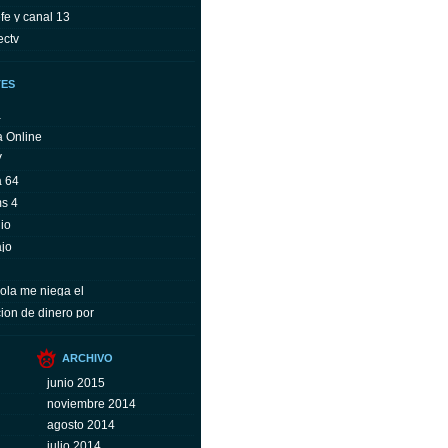
fe y canal 13
ectv
TES
a
a Online
V
a 64
ms 4
io
ajo
ola me niega el
ion de dinero por
ARCHIVO
junio 2015
noviembre 2014
agosto 2014
julio 2014