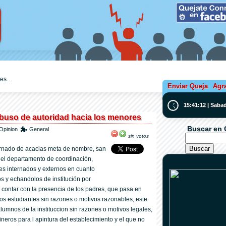
ejes…
Enviar Queja
Agr
15:41:13 | Saba
abuso de autoridad hacia los menores
Buscar en 
Opinion
General
sin votos
ternado de acacias meta de nombre, san
y el departamento de coordinación,
s internados y externos en cuanto
 y echandolos de institución por
n contar con la presencia de los padres, que pasa en
los estudiantes sin razones o motivos razonables, este
lumnos de la instituccion sin razones o motivos legales,
neros para l apintura del establecimiento y el que no