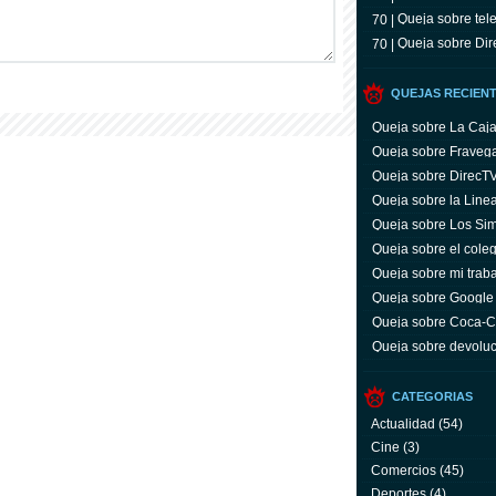
Queja sobre tele
70 |
Queja sobre Dir
70 |
QUEJAS RECIEN
Queja sobre La Caj
Queja sobre Fraveg
Queja sobre DirecT
Queja sobre la Line
Queja sobre Los Si
Queja sobre el coleg
Queja sobre mi trab
Queja sobre Google
Queja sobre Coca-C
servicio y facturas
Queja sobre devoluc
aparato defectuoso
CATEGORIAS
Actualidad
(54)
Cine
(3)
Comercios
(45)
Deportes
(4)