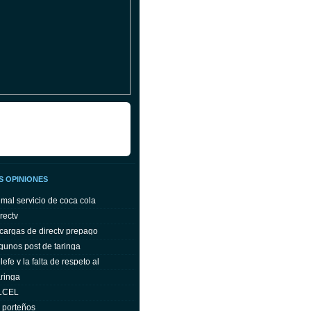
S OPINIONES
 mal servicio de coca cola
rectv
cargas de directv prepago
gunos post de taringa
efe y la falta de respeto al
ringa
ELCEL
s porteños