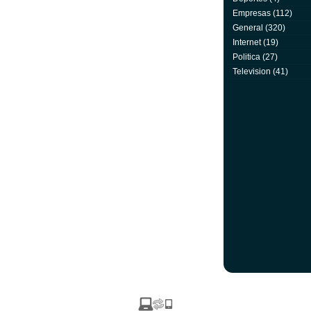
Empresas
(112)
General
(320)
Internet
(19)
Politica
(27)
Television
(41)