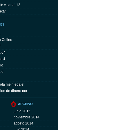
fe y canal 13
ectv
TES
a
a Online
V
a 64
ms 4
io
ajo
ola me niega el
ion de dinero por
ARCHIVO
junio 2015
noviembre 2014
agosto 2014
julio 2014