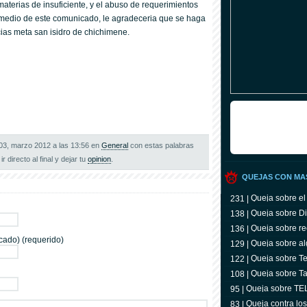
s materias de insuficiente, y el abuso de requerimientos
 medio de este comunicado, le agradeceria que se haga
cias meta san isidro de chichimene.
 03, marzo 2012 a las 13:56 en
General
con estas palabras
ir directo al final y dejar tu
opinion
.
QUEJAS CON MA
Queja sobre el
231 |
Queja sobre Di
138 |
Queja sobre re
136 |
cado) (requerido)
Queja sobre al
129 |
Queja sobre Tel
122 |
televidente
Queja sobre Ta
108 |
Queja sobre T
95 |
Queja contra lo
83 |