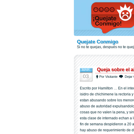
Quejate Conmigo
Si no te quejas, después no te qu
Queja sobre el 
MAR
03
Por Visitante
Dejar 
Escrito por Hamilton … En el in
isidro de chichimene la rectoria 
estan abusando sobre los menore
abuso de autoridad expulsandolos
cosas que no valen la pena, y si
esta clase de internado echan a 
fin de semana despidieron a 20 a
hay abuso de requerimiento de di