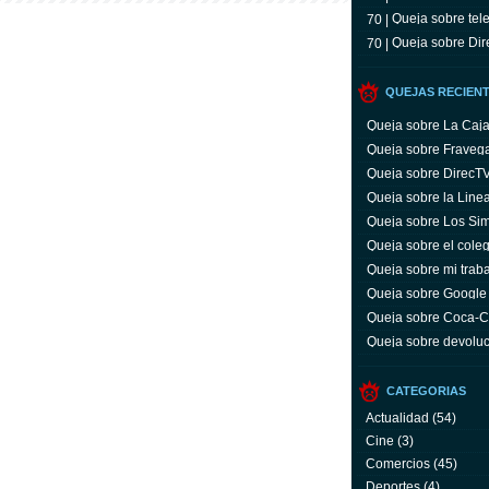
Queja sobre tele
70 |
Queja sobre Dir
70 |
QUEJAS RECIEN
Queja sobre La Caj
Queja sobre Fraveg
Queja sobre DirecT
Queja sobre la Line
Queja sobre Los Si
Queja sobre el coleg
Queja sobre mi trab
Queja sobre Google
Queja sobre Coca-C
servicio y facturas
Queja sobre devoluc
aparato defectuoso
CATEGORIAS
Actualidad
(54)
Cine
(3)
Comercios
(45)
Deportes
(4)