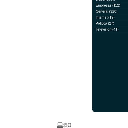
Empresas
(112)
General
(320)
Internet
(19)
Politica
(27)
Television
(41)