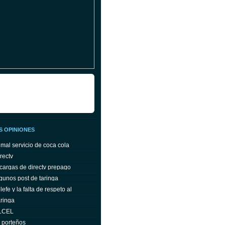
S OPINIONES
 mal servicio de coca cola
rectv
cargas de directv prepago
gunos post de taringa
efe y la falta de respeto al
ringa
ELCEL
s porteños