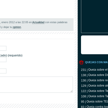
6, enero 2012 a las 22:05 en
Actualidad
con estas palabras
al y dejar tu
opinion
.
cado) (requerido)
QUEJAS CON MA
Queja sobre el
231 |
Queja sobre Di
138 |
Queja sobre re
136 |
Queja sobre al
129 |
Queja sobre Tel
122 |
televidente
Queja sobre Ta
108 |
Queja sobre T
95 |
Queja contra lo
83 |