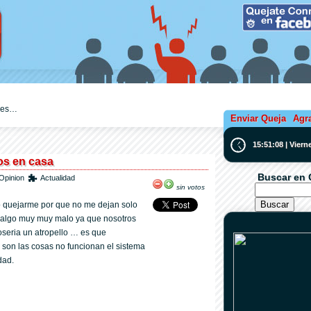
ejes…
Enviar Queja
Agr
15:51:09 | Vier
os en casa
Buscar en 
Opinion
Actualidad
sin votos
ro quejarme por que no me dejan solo
 algo muy muy malo ya que nosotros
seria un atropello … es que
son las cosas no funcionan el sistema
dad.