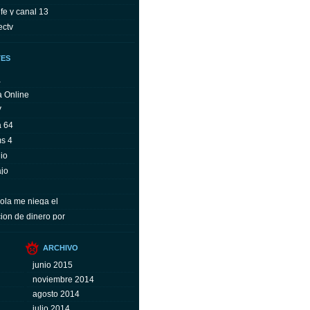
fe y canal 13
ectv
TES
a
a Online
V
a 64
ms 4
io
ajo
ola me niega el
ion de dinero por
ARCHIVO
junio 2015
noviembre 2014
agosto 2014
julio 2014