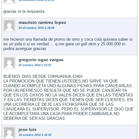
14 diciembre 2010 à 18:10
gracias or la respuesta
mauricio ramirez lopez
14 diciembre 2010 à 18:08
me hicieron una llamada de promo de omo y coca cola quisiera saber si
es un joda o si es verdad … q me gane un goll okm y 25.000.000 m
podria averiguar gracias
gregorio ogaz vargas
25 octubre 2010 à 13:51
BUENOS DIAS DESDE CHIHUAHUA,CHIH.
LA PROMOCION QUE TIENEN USTEDES NO SIRVE YA QUE
CUANDO ACOMPLETA UNO ALGUNAS FICHAS PARA CANJEARLAS
POR UN REFRESCO RESULTA QUE NO SE PUEDE CANJEAR YA
QUE EN LOS OXXOS NO LA VALEN DICEN QUE EN LAS TIENDITAS
Y EN LAS TIENDITAS DICEN QUE TIENEN QUE SER CLIENTES, EN
UNA LICORERIA LE DEJE LAS FICHASPARA QUE SE LAS
CANJEARA EL SUPERVISOR, PERO EL SUPERVISOR LE DIJO QUE
LE ACOMPLETARA UNA CAJA PARA PODER CAMBIARLA,NO
DEBERIA DE SER ASI GRACIAS
jose luis
14 octubre 2010 à 16:10