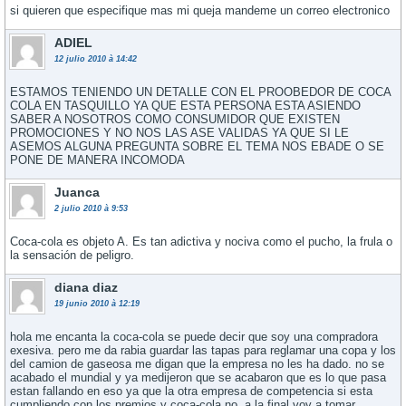
si quieren que especifique mas mi queja mandeme un correo electronico
ADIEL
12 julio 2010 à 14:42
ESTAMOS TENIENDO UN DETALLE CON EL PROOBEDOR DE COCA
COLA EN TASQUILLO YA QUE ESTA PERSONA ESTA ASIENDO
SABER A NOSOTROS COMO CONSUMIDOR QUE EXISTEN
PROMOCIONES Y NO NOS LAS ASE VALIDAS YA QUE SI LE
ASEMOS ALGUNA PREGUNTA SOBRE EL TEMA NOS EBADE O SE
PONE DE MANERA INCOMODA
Juanca
2 julio 2010 à 9:53
Coca-cola es objeto A. Es tan adictiva y nociva como el pucho, la frula o
la sensación de peligro.
diana diaz
19 junio 2010 à 12:19
hola me encanta la coca-cola se puede decir que soy una compradora
exesiva. pero me da rabia guardar las tapas para reglamar una copa y los
del camion de gaseosa me digan que la empresa no les ha dado. no se
acabado el mundial y ya medijeron que se acabaron que es lo que pasa
estan fallando en eso ya que la otra empresa de competencia si esta
cumpliendo con los premios y coca-cola no. a la final voy a tomar