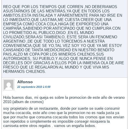
REO QUE POR LOS TIEMPOS QUE CORREN ,NO DEBERIAMOS
ASUSTARNOIS DE LAS MENTIRAS,YA QUE EN TODOS LOS
AMBITOS,ESTA INSTALADA Y APARENTMENTE PARA NO IRSE EN
LO INMEDIATO,QUE LASTIMA,ME CUESTA CREER QUE UNA
EMPRESA COMO COCA COLA,HAGA DE EXPROFESO UNA
CAMPAÑA,SABIENDO POR ANTICIPADO QUE NO CUMPLIRA CON
LO PROMETIDO AL PUBLICO,DIGO ,EN EL MUNDO
CIVILIZADO,SERA ASI TAMBIEN,O, ESTE SERA UN FENOMENO
ARGENTINO ,DE QUE TODO LO TORCEMOS A NUESTRA
CONVENIENCIA,QUE SE YO,TAL VEZ SOY YO QUE YA ME ESTOY
CANSANDO DE TANTA MEDIOCRIDAD EN NUESTRO BENDITO
PAIS,ALZO MI COPA POR LOS MINEROS CHLENOS,SUS
AUTORIDADES, SU PUEBLO,Y ALGO QUE NUNCA PENSE EN
DECIR,LES DOY GRACIAS A ELLOS POR LA INMENSA OLA DE AIRE
FRESCO QUE LE REGALARON AL MUNDO Y QUE VIVA MIS
HERMANOS CHILENOS.
Alfonso
22 septiembre 2010 à 6:00
Hola buenos dias, mi queja es sobre la promocion de este año de verano
2010.(album de cromos)
soy propietario de un restaurante, donde por suerte se suele consumir
mucha cocacola, este año creo que la promocion no es nada justa ya
que por mucho que consuma cocacola todos los cromos que nos envian
son repetidos o simplemente es imposible consegir nisiquiera la
camiseta entre otros regalos . vamos un engaña bobos.