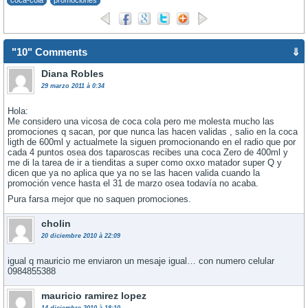
coca-cola
promociones
"10" Comments
⇓
Diana Robles
29 marzo 2011 à 0:34
Hola:
Me considero una vicosa de coca cola pero me molesta mucho las
promociones q sacan, por que nunca las hacen validas , salio en la coca
ligth de 600ml y actualmete la siguen promocionando en el radio que por
cada 4 puntos osea dos taparoscas recibes una coca Zero de 400ml y
me di la tarea de ir a tienditas a super como oxxo matador super Q y
dicen que ya no aplica que ya no se las hacen valida cuando la
promoción vence hasta el 31 de marzo osea todaví­a no acaba.
Pura farsa mejor que no saquen promociones.
cholin
20 diciembre 2010 à 22:09
igual q mauricio me enviaron un mesaje igual… con numero celular
0984855388
mauricio ramirez lopez