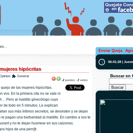
ejes…
Enviar Queja
Agr
06:41:28 | Juev
mujeres hipócritas
Buscar en 
Opinion
General
-2
puntos -
2
votos
quejo de las mujeres hipócritas.
n vos. En la primera cita no se vale ni
Ah… Pero al maldito ginecólogo cuyo
r de todo en 5 minutos. Le explican
allan sus más í­ntimos secretos, se desvisten y se dejan
co le pagan una barbaridad al maldito. En cambio a vos te
aurant y no te dejan husmear en sus calzones.
gos hijos de una perr@.