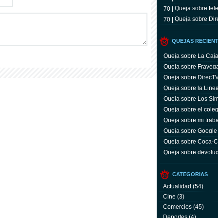
Queja sobre tele
70 |
Queja sobre Dir
70 |
QUEJAS RECIEN
Queja sobre La Caj
Queja sobre Fraveg
Queja sobre DirecT
Queja sobre la Line
Queja sobre Los Si
Queja sobre el coleg
Queja sobre mi trab
Queja sobre Google
Queja sobre Coca-C
servicio y facturas
Queja sobre devoluc
aparato defectuoso
CATEGORIAS
Actualidad
(54)
Cine
(3)
Comercios
(45)
Deportes
(4)