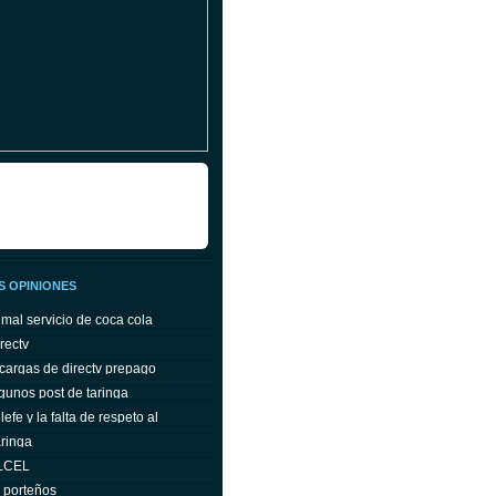
S OPINIONES
 mal servicio de coca cola
rectv
cargas de directv prepago
gunos post de taringa
efe y la falta de respeto al
ringa
ELCEL
s porteños