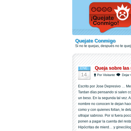
Quejate Conmigo
Si no te quejas, después no te qu
Queja sobre las 
ENE
14
Por Visitante
Dejar 
Escrito por Jose Depresivo … Me 
Tardan dí­as pensando si salen co
un beso. En la segunda tal vez. 
nombre no conocen le dejan hace
como y con quienes follan, le det
ultrajar sabroso. Por si fuera po
ponen a pagar la cuenta del rest
Hipócritas de mierd… y ginecólo