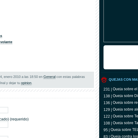
as
 volante
14, enero 2010 a las 18:50 en
General
con estas palabras
QUEJAS CON MA
final y dejar tu
opinion
.
Queja sobre el
231 |
Queja sobre Di
138 |
Queja sobre re
136 |
Queja sobre al
129 |
Queja sobre Tel
122 |
cado) (requerido)
televidente
Queja sobre Ta
108 |
Queja sobre T
95 |
Queja contra lo
83 |