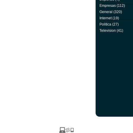
Empresas
(112)
General
(320)
Internet
(19)
Politica
(27)
Television
(41)