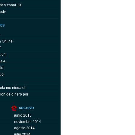
fe y canal 13
ectv
TES
a
a Online
V
a 64
ms 4
io
ajo
ola me niega el
ion de dinero por
ARCHIVO
junio 2015
noviembre 2014
agosto 2014
julio 2014