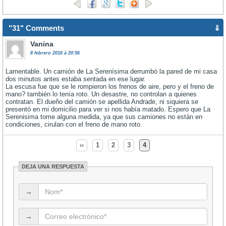
"31" Comments
⇓
Vanina
8 febrero 2016 à 20:56
Lamentable. Un camión de La Serenísima derrumbó la pared de mi casa
dos minutos antes estaba sentada en ese lugar.
La escusa fue que se le rompieron los frenos de aire, pero y el freno de
mano? también lo tenía roto. Un desastre, no controlan a quienes
contratan. El dueño del camión se apellida Andrade, ni siquiera se
presentó en mi domicilio para ver si nos había matado. Espero que La
Serenisima tome alguna medida, ya que sus camiones no están en
condiciones, cirulan con el freno de mano roto.
‹‹
1
2
3
4
DEJA UNA RESPUESTA
→
→