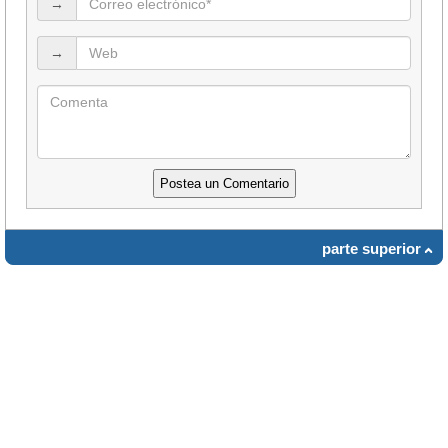
→
→
parte superior