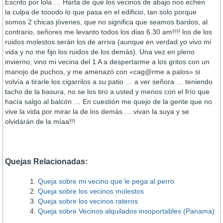
Escrito por lola … Harta de que los vecinos de abajo nos echen
la culpa de tooodo lo que pasa en el edificio, tan solo porque
somos 2 chicas jóvenes, que no significa que seamos bardos, al
contrario, señores me levanto todos los dias 6.30 am!!!! los de los
ruidos molestos serán los de arriva (aunque en verdad yo vivo mi
vida y no me fijo los ruidos de los demás). Una vez en pleno
invierno, vino mi vecina del 1 A a despertarme a los gritos con un
manojo de puchos, y me amenazó con «cag@rme a palos» si
volví­a a tirarle los cigarrilos a su patio … a ver señora … teniendo
tacho de la basura, no se los tiro a usted y menos con el frí­o que
hací­a salgo al balcón … En cuestión me quejo de la gente que no
vive la vida por mirar la de los demás … vivan la suya y se
olvidárán de la mí­aa!!!
Quejas Relacionadas:
Queja sobre mi vecino que le pega al perro
Queja sobre los vecinos molestos
Queja sobre los vecinos rateros
Queja sobre Vecinos alquilados insoportables (Panama)