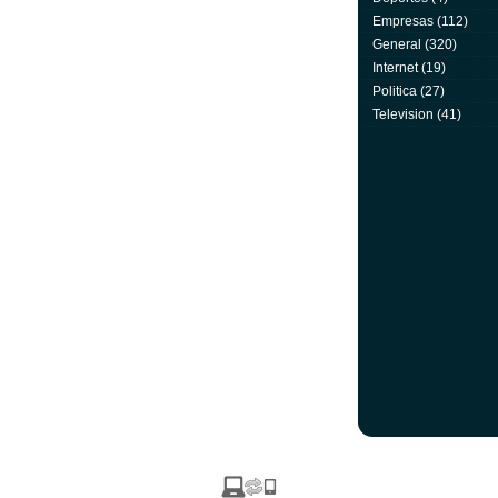
Empresas
(112)
General
(320)
Internet
(19)
Politica
(27)
Television
(41)