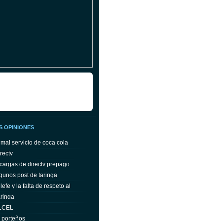
S OPINIONES
 mal servicio de coca cola
rectv
cargas de directv prepago
gunos post de taringa
efe y la falta de respeto al
ringa
ELCEL
s porteños