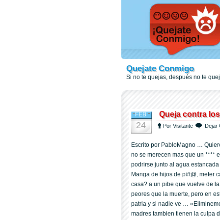
Quejate Conmigo
Si no te quejas, después no te qu
Queja contra los
FEB
24
Por Visitante
Dejar 
Escrito por PabloMagno … Quier
no se merecen mas que un **** e
podrirse junto al agua estancada
Manga de hijos de p#t@, meter c
casa? a un pibe que vuelve de l
peores que la muerte, pero en es
patria y si nadie ve … «Elimine
madres tambien tienen la culpa