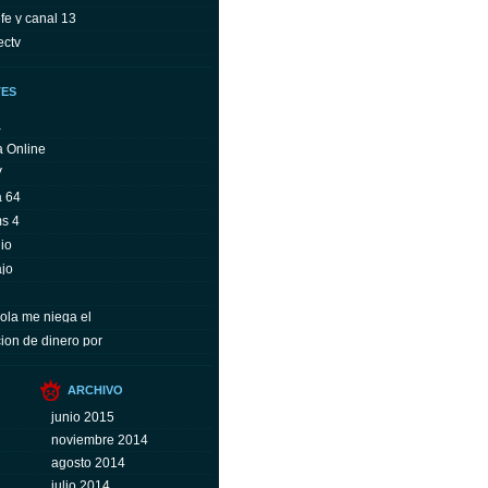
fe y canal 13
ectv
TES
a
a Online
V
a 64
ms 4
io
ajo
ola me niega el
ion de dinero por
ARCHIVO
junio 2015
noviembre 2014
agosto 2014
julio 2014