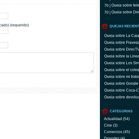
Queja sobre tele
70 |
Queja sobre Dir
70 |
cado) (requerido)
QUEJAS RECIEN
Queja sobre La Caj
Queja sobre Fraveg
Queja sobre DirecT
Queja sobre la Line
Queja sobre Los Si
Queja sobre el coleg
Queja sobre mi trab
Queja sobre Google
Queja sobre Coca-C
servicio y facturas
Queja sobre devoluc
aparato defectuoso
CATEGORIAS
Actualidad
(54)
Cine
(3)
Comercios
(45)
Deportes
(4)