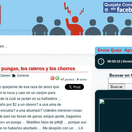
ejes…
Enviar Queja
Agr
08:59:11 | Domi
 pungas, los rateros y los chorros
Buscar en 
Opinion
General
+7
puntos -
9
votos
o quejarme de esa raza de seres que
n la nuca y caer en un zanjon para
 de la cual se jactan es su bañadera …
año por $2 a un obrero? a una ama de
a escuela? a una abuela/o? Ustedes merecen cosas
te pais las llevan de ganar, asique gente, hagamos
mos» un punga … Malditos hijos de p#t@ … porque sus
 de no haberlos abortado … Me despido con un … LA