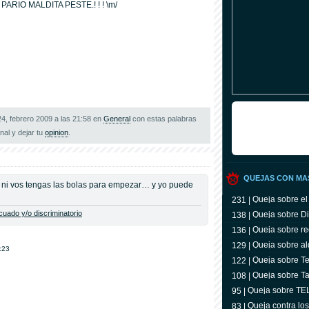
RIO MALDITA PESTE.! ! ! \m/
24, febrero 2009 a las 21:58 en
General
con estas palabras
inal y dejar tu
opinion
.
QUEJAS CON MA
e ni vos tengas las bolas para empezar… y yo puede
Queja sobre el
231 |
uado y/o discriminatorio
Queja sobre Di
138 |
Queja sobre re
136 |
Queja sobre al
129 |
:23
Queja sobre Tel
122 |
televidente
Queja sobre Ta
108 |
Queja sobre T
95 |
Queja contra lo
83 |