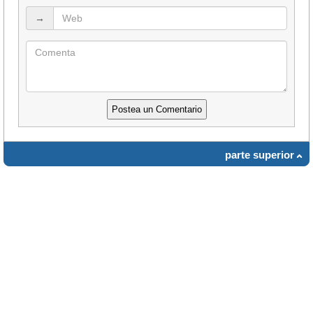
→
parte superior