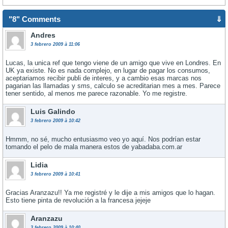
"8" Comments
⇓
Andres
3 febrero 2009 à 11:06
Lucas, la unica ref que tengo viene de un amigo que vive en Londres. En
UK ya existe. No es nada complejo, en lugar de pagar los consumos,
aceptariamos recibir publi de interes, y a cambio esas marcas nos
pagarian las llamadas y sms, calculo se acreditarian mes a mes. Parece
tener sentido, al menos me parece razonable. Yo me registre.
Luis Galindo
3 febrero 2009 à 10:42
Hmmm, no sé, mucho entusiasmo veo yo aquí­. Nos podrí­an estar
tomando el pelo de mala manera estos de yabadaba.com.ar
Lidia
3 febrero 2009 à 10:41
Gracias Aranzazu!! Ya me registré y le dije a mis amigos que lo hagan.
Esto tiene pinta de revolución a la francesa jejeje
Aranzazu
3 febrero 2009 à 10:40