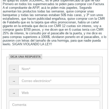
Mi queja es sobre SODIMAC; es el peor supermercado al que he ido!
Primero en todos los supermercados te piden para comprar con Factura
A el comprobante de AFIP, acá te piden más papeles, Segundo
aumentan los productos todas las semanas, quise comprar unas
banquetas y todas las semanas estaban 50$ más caras, y 3º son unos
estafadores, que hacen publicidad engañosa, quise comprar con la CMR
de Falabella que es la tarjeta que ellos promocionan, había un cartel
gigante en la entrada que decía con CMR 12 cuotas sin interes, voy a
comprar gasto $700 pesos, y me dicen que en 6 cuotas tenía con CMR
25% de interes, le consulto por el pasacalle de la puerta, y me dice es
para compras superiores a 1000$, olvidaron ponerlo en el pasacalles, o lo
pusieron con letras del tamaño de una hormiga, para que nadie pueda
leerlo. SIGAN VIOLANDO LA LEY!
DEJA UNA RESPUESTA
→
→
→