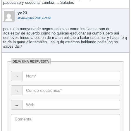
paquearse y escuchar cumbia…. Saludos
yo23
30 diciembre 2008 à 20:58
pero si la maqyoria de negros cabezas como los llamas son de
aca!estoy de acuerdo comq no quieras escuchar su cumbia,pero asi
comovos tenes la opcion de ir a un boliche a bailar escuchar y hacer lo q
te da la gana ello tambien…asi q dq estamos hablando pedis loq no
sabes dar?
DEJA UNA RESPUESTA
→
→
→