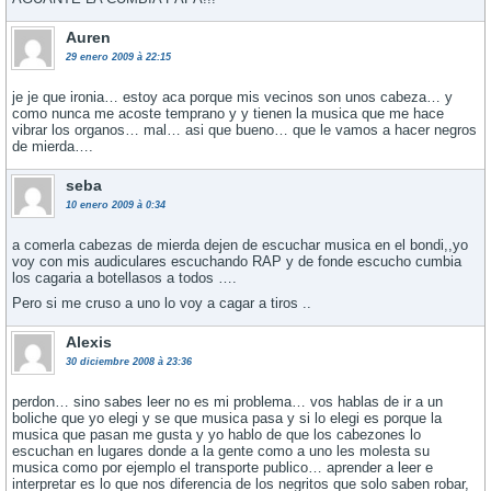
Auren
29 enero 2009 à 22:15
je je que ironia… estoy aca porque mis vecinos son unos cabeza… y
como nunca me acoste temprano y y tienen la musica que me hace
vibrar los organos… mal… asi que bueno… que le vamos a hacer negros
de mierda….
seba
10 enero 2009 à 0:34
a comerla cabezas de mierda dejen de escuchar musica en el bondi,,yo
voy con mis audiculares escuchando RAP y de fonde escucho cumbia
los cagaria a botellasos a todos ….
Pero si me cruso a uno lo voy a cagar a tiros ..
Alexis
30 diciembre 2008 à 23:36
perdon… sino sabes leer no es mi problema… vos hablas de ir a un
boliche que yo elegi y se que musica pasa y si lo elegi es porque la
musica que pasan me gusta y yo hablo de que los cabezones lo
escuchan en lugares donde a la gente como a uno les molesta su
musica como por ejemplo el transporte publico… aprender a leer e
interpretar es lo que nos diferencia de los negritos que solo saben robar,