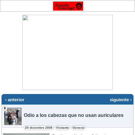
‹ anterior
siguiente ›
8
Odio a los cabezas que no usan auriculares
29 diciembre 2008
Visitante
General