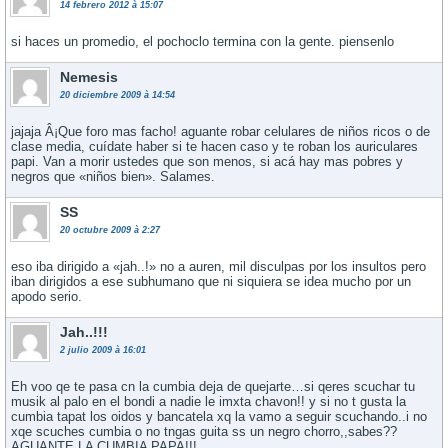
14 febrero 2012 à 15:07
si haces un promedio, el pochoclo termina con la gente. piensenlo
Nemesis
20 diciembre 2009 à 14:54
jajaja Â¡Que foro mas facho! aguante robar celulares de niños ricos o de
clase media, cuí­date haber si te hacen caso y te roban los auriculares
papi. Van a morir ustedes que son menos, si acá hay mas pobres y
negros que «niños bien». Salames.
SS
20 octubre 2009 à 2:27
eso iba dirigido a «jah..!» no a auren, mil disculpas por los insultos pero
iban dirigidos a ese subhumano que ni siquiera se idea mucho por un
apodo serio.
Jah..!!!
2 julio 2009 à 16:01
Eh voo qe te pasa cn la cumbia deja de quejarte…si qeres scuchar tu
musik al palo en el bondi a nadie le imxta chavon!! y si no t gusta la
cumbia tapat los oidos y bancatela xq la vamo a seguir scuchando..i no
xqe scuches cumbia o no tngas guita ss un negro chorro,,sabes??
AGUANTE LA CUMBIA PAPA!!!