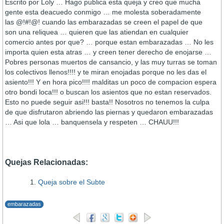
Escrito por Loly … Hago publica esta queja y creo que mucha
gente esta deacuedo conmigo … me molesta soberadamente
las @!#!@! cuando las embarazadas se creen el papel de que
son una reliquea … quieren que las atiendan en cualquier
comercio antes por que? … porque estan embarazadas … No les
importa quien esta atras … y creen tener derecho de enojarse …
Pobres personas muertos de cansancio, y las muy turras se toman
los colectivos llenos!!!! y te miran enojadas porque no les das el
asiento!!! Y en hora pico!!!! malditas un poco de compacion espera
otro bondi loca!!! o buscan los asientos que no estan reservados.
Esto no puede seguir asi!!! basta!! Nosotros no tenemos la culpa
de que disfrutaron abriendo las piernas y quedaron embarazadas
… Asi que lola … banquensela y respeten … CHAUU!!!
Quejas Relacionadas:
Queja sobre el Subte
embarazadas