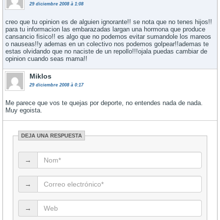
29 diciembre 2008 à 1:08
creo que tu opinion es de alguien ignorante!! se nota que no tenes hijos!!
para tu informacion las embarazadas largan una hormona que produce
cansancio fisico!! es algo que no podemos evitar sumandole los mareos
o nauseas!!y ademas en un colectivo nos podemos golpear!!ademas te
estas olvidando que no naciste de un repollo!!!ojala puedas cambiar de
opinion cuando seas mama!!
Miklos
29 diciembre 2008 à 0:17
Me parece que vos te quejas por deporte, no entendes nada de nada.
Muy egoista.
DEJA UNA RESPUESTA
→
→
→