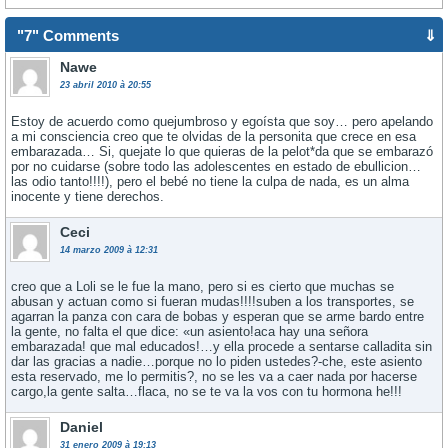
"7" Comments
⇓
Nawe
23 abril 2010 à 20:55
Estoy de acuerdo como quejumbroso y egoí­sta que soy… pero apelando
a mi consciencia creo que te olvidas de la personita que crece en esa
embarazada… Si, quejate lo que quieras de la pelot*da que se embarazó
por no cuidarse (sobre todo las adolescentes en estado de ebullicion…
las odio tanto!!!!), pero el bebé no tiene la culpa de nada, es un alma
inocente y tiene derechos.
Ceci
14 marzo 2009 à 12:31
creo que a Loli se le fue la mano, pero si es cierto que muchas se
abusan y actuan como si fueran mudas!!!!suben a los transportes, se
agarran la panza con cara de bobas y esperan que se arme bardo entre
la gente, no falta el que dice: «un asiento!aca hay una señora
embarazada! que mal educados!…y ella procede a sentarse calladita sin
dar las gracias a nadie…porque no lo piden ustedes?-che, este asiento
esta reservado, me lo permitis?, no se les va a caer nada por hacerse
cargo,la gente salta…flaca, no se te va la vos con tu hormona he!!!
Daniel
31 enero 2009 à 19:13