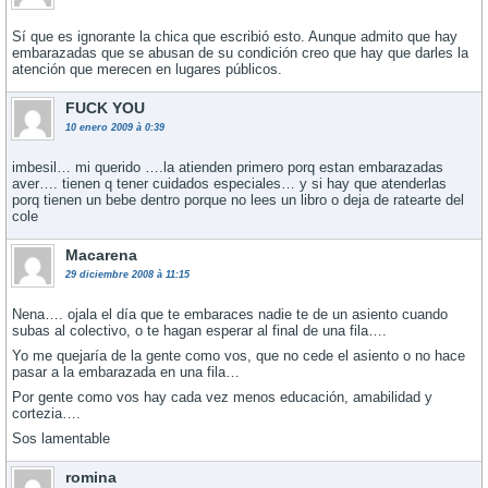
Sí­ que es ignorante la chica que escribió esto. Aunque admito que hay
embarazadas que se abusan de su condición creo que hay que darles la
atención que merecen en lugares públicos.
FUCK YOU
10 enero 2009 à 0:39
imbesil… mi querido ….la atienden primero porq estan embarazadas
aver…. tienen q tener cuidados especiales… y si hay que atenderlas
porq tienen un bebe dentro porque no lees un libro o deja de ratearte del
cole
Macarena
29 diciembre 2008 à 11:15
Nena…. ojala el dí­a que te embaraces nadie te de un asiento cuando
subas al colectivo, o te hagan esperar al final de una fila….
Yo me quejarí­a de la gente como vos, que no cede el asiento o no hace
pasar a la embarazada en una fila…
Por gente como vos hay cada vez menos educación, amabilidad y
cortezia….
Sos lamentable
romina